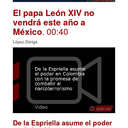
El papa León XIV no
vendrá este año a
México
. 00:40
López-Dóriga
De la Espriella asume el poder