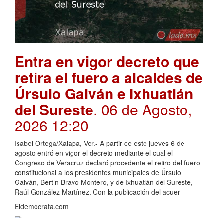
Entra en vigor decreto que
retira el fuero a alcaldes de
Úrsulo Galván e Ixhuatlán
del Sureste
. 06 de Agosto,
2026 12:20
Isabel Ortega/Xalapa, Ver.- A partir de este jueves 6 de
agosto entró en vigor el decreto mediante el cual el
Congreso de Veracruz declaró procedente el retiro del fuero
constitucional a los presidentes municipales de Úrsulo
Galván, Bertín Bravo Montero, y de Ixhuatlán del Sureste,
Raúl González Martínez. Con la publicación del acuer
Eldemocrata.com