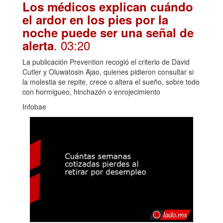
Los médicos explican cuándo
el ardor en los pies por la
noche puede ser una señal de
. 03:20
alerta
La publicación Prevention recogió el criterio de David
Cutler y Oluwatosin Ajao, quienes pidieron consultar si
la molestia se repite, crece o altera el sueño, sobre todo
con hormigueo, hinchazón o enrojecimiento
Infobae