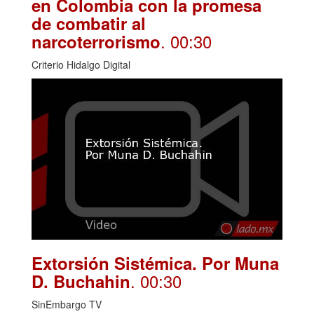
en Colombia con la promesa
de combatir al
. 00:30
narcoterrorismo
Criterio Hidalgo Digital
Extorsión Sistémica. Por Muna
. 00:30
D. Buchahin
SinEmbargo TV