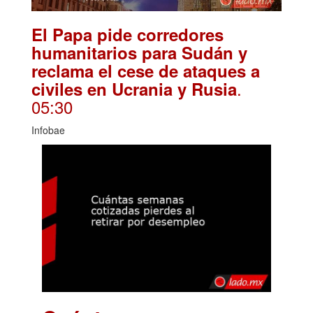
El Papa pide corredores
humanitarios para Sudán y
reclama el cese de ataques a
.
civiles en Ucrania y Rusia
05:30
Infobae