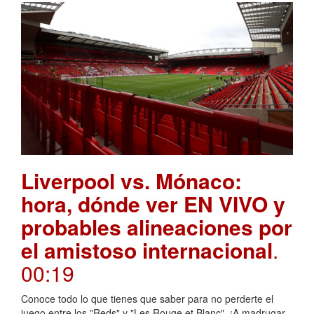
Liverpool vs. Mónaco:
hora, dónde ver EN VIVO y
probables alineaciones por
el amistoso internacional
.
00:19
Conoce todo lo que tienes que saber para no perderte el
juego entre los "Reds" y "Les Rouge et Blanc". ¡A madrugar