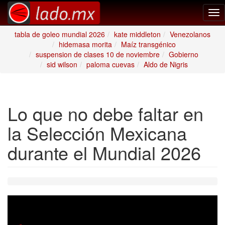
Tog
nav
tabla de goleo mundial 2026
kate middleton
Venezolanos
hidemasa morita
Maíz transgénico
suspension de clases 10 de noviembre
Gobierno
sid wilson
paloma cuevas
Aldo de Nigris
Lo que no debe faltar en
la Selección Mexicana
durante el Mundial 2026