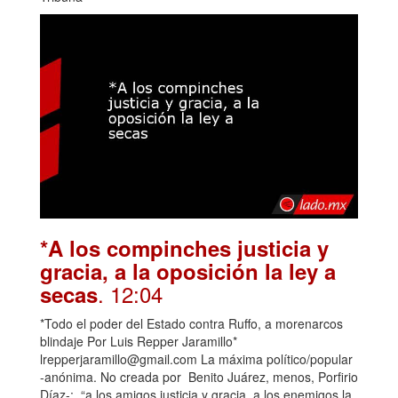
*A los compinches justicia y
gracia, a la oposición la ley a
. 12:04
secas
*Todo el poder del Estado contra Ruffo, a morenarcos
blindaje Por Luis Repper Jaramillo*
lrepperjaramillo@gmail.com La máxima político/popular
-anónima. No creada por Benito Juárez, menos, Porfirio
Díaz-: “a los amigos justicia y gracia, a los enemigos la