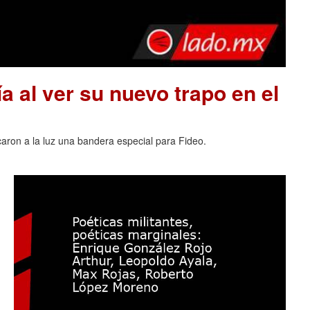
a al ver su nuevo trapo en el
acaron a la luz una bandera especial para Fideo.