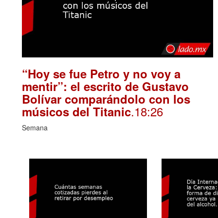
“Hoy se fue Petro y no voy a
mentir”: el escrito de Gustavo
Bolívar comparándolo con los
.18:26
músicos del Titanic
Semana