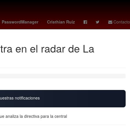
Sunderland AFC - Coventry City
jorge romero herrera
PasswordManager
Cristhian Ruiz
Contacto
ra en el radar de La
uestras notificaciones
e analiza la directiva para la central