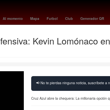
m skattebo
Dólar estadounidense
Gobierno
summerslam wwe
Al momento
Mapa
Futbol
Club
Generador QR
fensiva: Kevin Lomónaco ent
📢 No te pierdas ninguna noticia, suscríbete a n
Cruz Azul abre la chequera: La millonaria opción qu