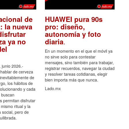
acional de
HUAWEI pura 90s
: la nueva
pro: diseño,
isfrutar
autonomía y foto
.
za ya no
diaria
el
En un momento en el que el móvil ya
no sirve solo para contestar
mensajes, sino también para trabajar,
 junio 2026.-
registrar recuerdos, navegar la ciudad
hablar de cerveza
y resolver tareas cotidianas, elegir
 inevitablemente de
bien importa más que nunca.
go, los hábitos de
Lado.mx
olucionando y cada
 buscan
es permitan disfrutar
 mismo ritual y la
 social, pero de
ilibrada.