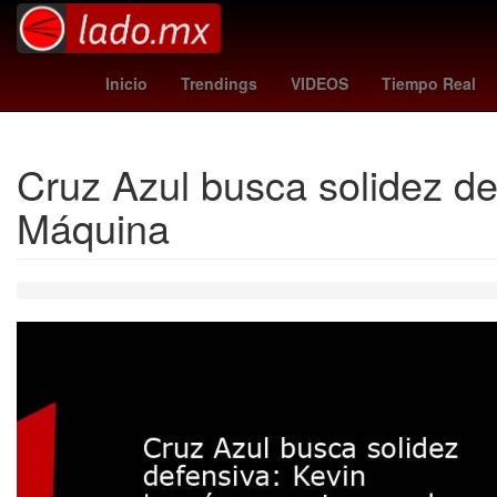
Star Wars
Puebla de Zaragoza
atleta
Tierra
ca
Inicio
Trendings
VIDEOS
Tiempo Real
Cruz Azul busca solidez de
Máquina