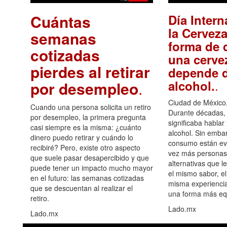
Cuántas
Día Intern
la Cerveza
semanas
forma de d
cotizadas
una cerve
pierdes al retirar
depende d
.
alcohol.
por desempleo
.
Ciudad de México,
Cuando una persona solicita un retiro
Durante décadas, 
por desempleo, la primera pregunta
significaba hablar
casi siempre es la misma: ¿cuánto
alcohol. Sin embar
dinero puedo retirar y cuándo lo
consumo están ev
recibiré? Pero, existe otro aspecto
vez más personas
que suele pasar desapercibido y que
alternativas que l
puede tener un impacto mucho mayor
el mismo sabor, el
en el futuro: las semanas cotizadas
misma experiencia
que se descuentan al realizar el
una forma más equ
retiro.
Lado.mx
Lado.mx