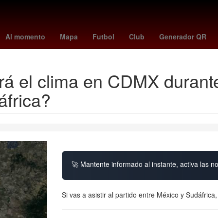
erame
Rogelio Funes Mori
Chihuahua
mexico vs
26 de marzo
Al momento
Mapa
Futbol
Club
Generador QR
á el clima en CDMX durante 
áfrica?
🚀 Mantente informado al instante, activa las n
Si vas a asistir al partido entre México y Sudáfrica