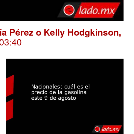
ría Pérez o Kelly Hodgkinson,
.03:40