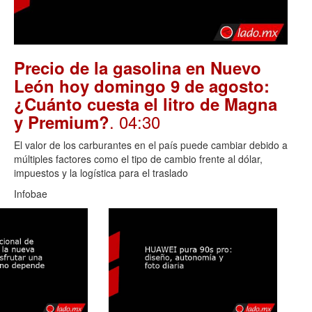
Precio de la gasolina en Nuevo
León hoy domingo 9 de agosto:
¿Cuánto cuesta el litro de Magna
. 04:30
y Premium?
El valor de los carburantes en el país puede cambiar debido a
múltiples factores como el tipo de cambio frente al dólar,
impuestos y la logística para el traslado
Infobae