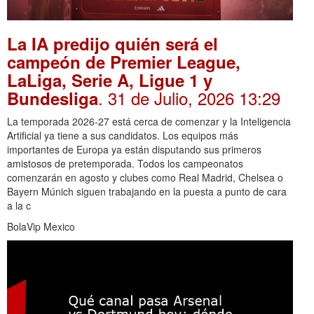
La IA predijo quién será el
campeón de Premier League,
LaLiga, Serie A, Ligue 1 y
. 31 de Julio, 2026 13:29
Bundesliga
La temporada 2026-27 está cerca de comenzar y la Inteligencia
Artificial ya tiene a sus candidatos. Los equipos más
importantes de Europa ya están disputando sus primeros
amistosos de pretemporada. Todos los campeonatos
comenzarán en agosto y clubes como Real Madrid, Chelsea o
Bayern Múnich siguen trabajando en la puesta a punto de cara
a la c
BolaVip Mexico