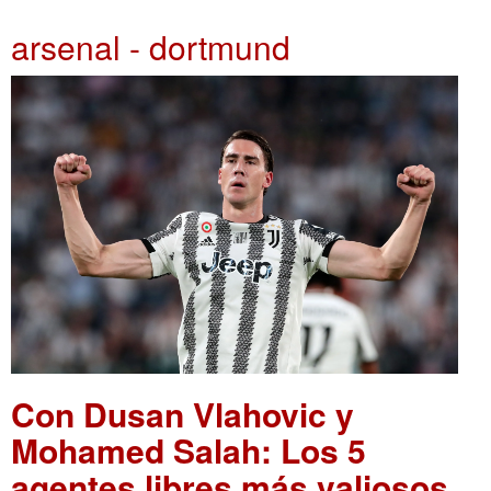
arsenal - dortmund
Con Dusan Vlahovic y
Mohamed Salah: Los 5
agentes libres más valiosos