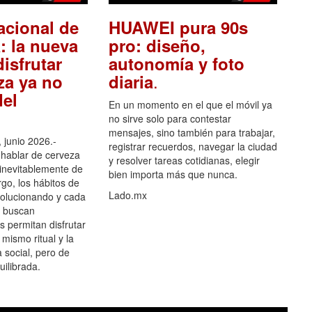
acional de
HUAWEI pura 90s
: la nueva
pro: diseño,
isfrutar
autonomía y foto
.
za ya no
diaria
el
En un momento en el que el móvil ya
no sirve solo para contestar
mensajes, sino también para trabajar,
 junio 2026.-
registrar recuerdos, navegar la ciudad
hablar de cerveza
y resolver tareas cotidianas, elegir
 inevitablemente de
bien importa más que nunca.
go, los hábitos de
Lado.mx
olucionando y cada
 buscan
es permitan disfrutar
 mismo ritual y la
 social, pero de
ilibrada.