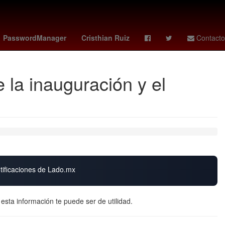
Colombia
Inundación
LeBron James
PasswordManager
Cristhian Ruiz
Contacto
la inauguración y el
otificaciones de Lado.mx
, esta información te puede ser de utilidad.