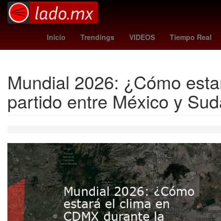
toluca vs santos
China
Germán Bert
Inicio
Trendings
VIDEOS
Tiempo Real
Mundial 2026: ¿Cómo estar
partido entre México y Sud