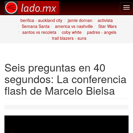
Tog
nav
benfica - auckland city
jamie dornan
activista
Semana Santa
america vs nashville
Star Wars
santos vs recoleta
coby white
padres - angels
trail blazers - suns
Seis preguntas en 40
segundos: La conferencia
flash de Marcelo Bielsa