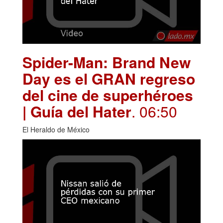
Spider-Man: Brand New
Day es el GRAN regreso
del cine de superhéroes
| Guía del Hater
. 06:50
El Heraldo de México