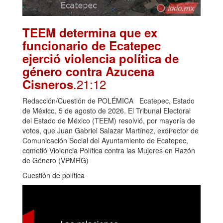
TEEM determina que ex
funcionario de Ecatepec
ejerció violencia política de
género contra Azucena
.21:12
Cisneros
Redacción/Cuestión de POLÉMICA Ecatepec, Estado
de México, 5 de agosto de 2026. El Tribunal Electoral
del Estado de México (TEEM) resolvió, por mayoría de
votos, que Juan Gabriel Salazar Martínez, exdirector de
Comunicación Social del Ayuntamiento de Ecatepec,
cometió Violencia Política contra las Mujeres en Razón
de Género (VPMRG)
Cuestión de política