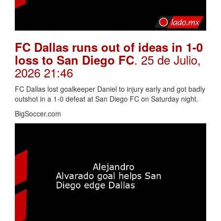
FC Dallas runs out of ideas in 1-0
. 25 de Julio,
loss to San Diego FC
2026 21:46
FC Dallas lost goalkeeper Daniel to injury early and got badly
outshot in a 1-0 defeat at San Diego FC on Saturday night.
BigSoccer.com