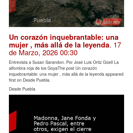
Un corazón inquebrantable: una
. 17
mujer , más allá de la leyenda
de Marzo, 2026 00:30
Entrevista a Susan Sarandon. Por José Luis Ortiz Güell La
alfombra roja de los GoyaThe post Un corazón
inquebrantable: una mujer , más allá de la leyenda appeared
first on Desde Puebla.
Desde Puebla