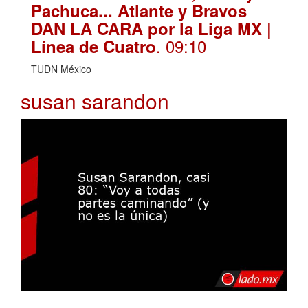
Pachuca... Atlante y Bravos
DAN LA CARA por la Liga MX |
. 09:10
Línea de Cuatro
TUDN México
susan sarandon