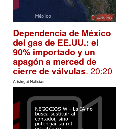
Dependencia de México
del gas de EE.UU.: el
90% importado y un
apagón a merced de
cierre de válvulas
. 20:20
Aristegui Noticias