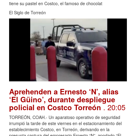
tiene su pastel en Costco, el famoso de chocolat
El Siglo de Torreón
Aprehenden a Ernesto ‘N’, alias
‘El Güino’, durante despliegue
. 20:05
policial en Costco Torreón
TORREÓN, COAH.- Un aparatoso operativo de seguridad
irrumpió la tarde de este viernes en el estacionamiento del
establecimiento Costco, en Torreón, derivando en la
presunta captura del empresario Ernesto “N”, apodado “El