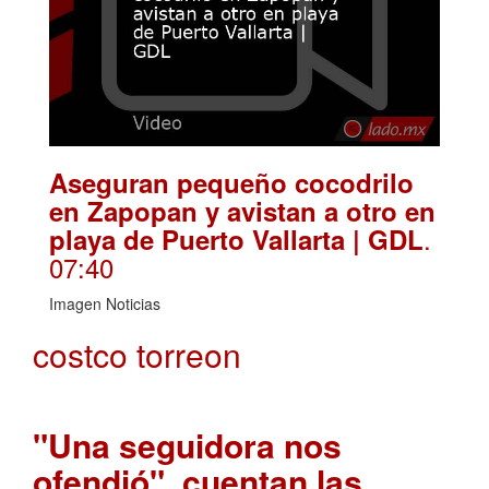
Aseguran pequeño cocodrilo
en Zapopan y avistan a otro en
.
playa de Puerto Vallarta | GDL
07:40
Imagen Noticias
costco torreon
"Una seguidora nos
ofendió", cuentan las