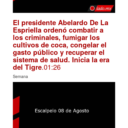
El presidente Abelardo De La
Espriella ordenó combatir a
los criminales, fumigar los
cultivos de coca, congelar el
gasto público y recuperar el
sistema de salud. Inicia la era
.01:26
del Tigre
Semana