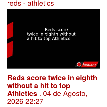
reds - athletics
Reds score twice in eighth
without a hit to top
Athletics
. 04 de Agosto,
2026 22:27