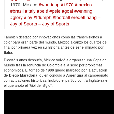
1970, Mexico
#worldcup
#1970
#mexico
#brazil
#italy
#pelé
#pele
#goal
#winning
#glory
#joy
#triumph
#football
eredeti hang –
Joy of Sports – Joy of Sports
También destacó por innovaciones como las transmisiones a
color para gran parte del mundo. México alcanzó los cuartos de
final por primera vez en su historia antes de ser eliminado por
Italia
.
Dieciséis años después, México volvió a organizar una Copa del
Mundo tras la renuncia de Colombia a la sede por problemas
económicos. El torneo de 1986 quedó marcado por la actuación
de
Diego Maradona
, quien condujo a
Argentina
al campeonato
con actuaciones históricas, incluido el partido contra Inglaterra en
el que anotó el “Gol del Siglo”.