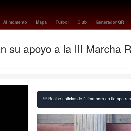
rán
votaciones la casa de los famosos mexico 2026
Juan Pablo M
Al momento
Mapa
Futbol
Club
Generador QR
su apoyo a la III Marcha 
🚨 Recibe noticias de última hora en tiempo real