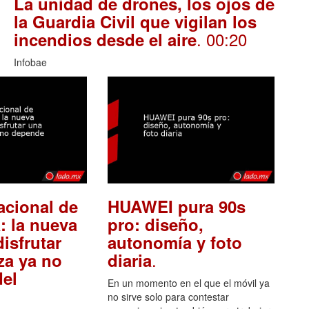
La unidad de drones, los ojos de
la Guardia Civil que vigilan los
. 00:20
incendios desde el aire
Infobae
acional de
HUAWEI pura 90s
: la nueva
pro: diseño,
isfrutar
autonomía y foto
.
za ya no
diaria
el
En un momento en el que el móvil ya
no sirve solo para contestar