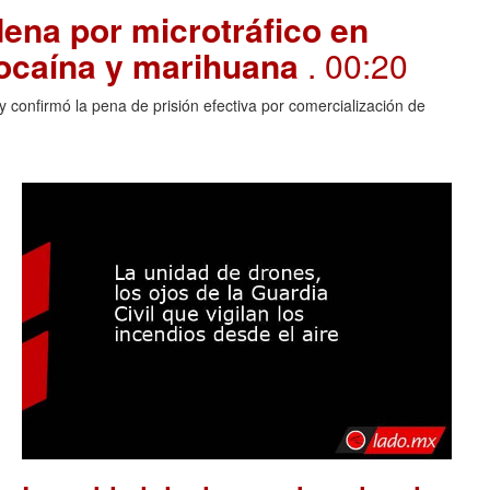
ena por microtráfico en
cocaína y marihuana
. 00:20
 confirmó la pena de prisión efectiva por comercialización de