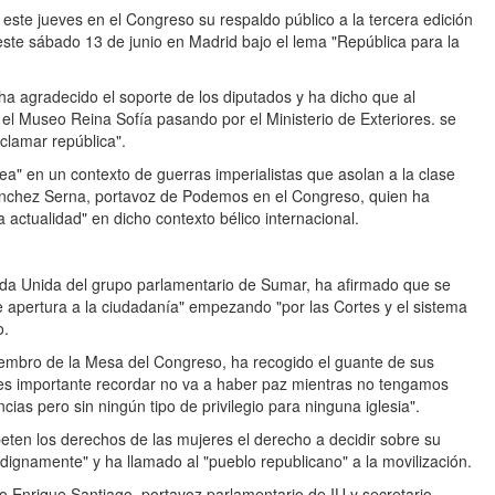
te jueves en el Congreso su respaldo público a la tercera edición
ste sábado 13 de junio en Madrid bajo el lema "República para la
ha agradecido el soporte de los diputados y ha dicho que al
 el Museo Reina Sofía pasando por el Ministerio de Exteriores. se
"clamar república".
ea" en un contexto de guerras imperialistas que asolan a la clase
 Sánchez Serna, portavoz de Podemos en el Congreso, quien ha
a actualidad" en dicho contexto bélico internacional.
erda Unida del grupo parlamentario de Sumar, ha afirmado que se
 apertura a la ciudadanía" empezando "por las Cortes y el sistema
o.
embro de la Mesa del Congreso, ha recogido el guante de sus
es importante recordar no va a haber paz mientras no tengamos
cias pero sin ningún tipo de privilegio para ninguna iglesia".
peten los derechos de las mujeres el derecho a decidir sobre su
dignamente" y ha llamado al "pueblo republicano" a la movilización.
 Enrique Santiago, portavoz parlamentario de IU y secretario