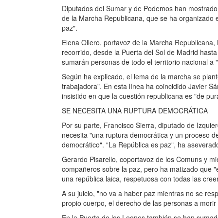
Diputados del Sumar y de Podemos han mostrado es
de la Marcha Republicana, que se ha organizado e
paz".
Elena Ollero, portavoz de la Marcha Republicana, 
recorrido, desde la Puerta del Sol de Madrid hasta
sumarán personas de todo el territorio nacional a 
Según ha explicado, el lema de la marcha se plant
trabajadora". En esta línea ha coincidido Javier
insistido en que la cuestión republicana es "de pur
SE NECESITA UNA RUPTURA DEMOCRÁTICA
Por su parte, Francisco Sierra, diputado de Izqui
necesita "una ruptura democrática y un proceso de
democrático". "La República es paz", ha aseverad
Gerardo Pisarello, coportavoz de los Comuns y mi
compañeros sobre la paz, pero ha matizado que "
una república laica, respetuosa con todas las creen
A su juicio, "no va a haber paz mientras no se res
propio cuerpo, el derecho de las personas a morir 
En la Puerta de los Leones también se han sumado