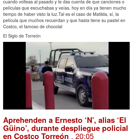
cuando volteas al pasado y te das cuenta de que canciones o
películas que escuchabas y veías, hoy en día ya tienen mucho
tiempo de haber visto la luz.Tal es el caso de Matilda, sí, la
película que muchos recuerdan y que hasta tiene su pastel en
Costco, el famoso de chocolat
El Siglo de Torreón
Aprehenden a Ernesto ‘N’, alias ‘El
Güino’, durante despliegue policial
. 20:05
en Costco Torreón