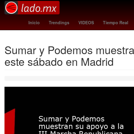
28 de enero
Aldo de Nigris
Empresa
Puebla de Zaragoza
I
Inicio
Trendings
VIDEOS
Tiempo Real
Sumar y Podemos muestran 
este sábado en Madrid