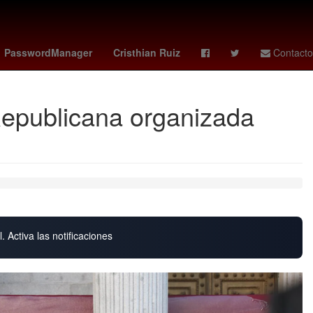
edina
seahawks - saints
Dólar estadounidense
Semana Santa
PasswordManager
Cristhian Ruiz
Contacto
Republicana organizada
. Activa las notificaciones