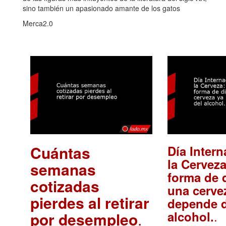
sino también un apasionado amante de los gatos
Merca2.0
Cuántas
Día Intern
la Cerveza
semanas
forma de d
cotizadas
una cerve
pierdes al retirar
depende d
.
alcohol.
por desempleo
.