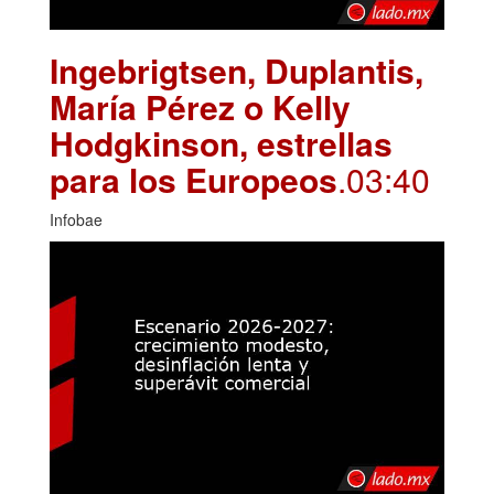
Ingebrigtsen, Duplantis,
María Pérez o Kelly
Hodgkinson, estrellas
para los Europeos
.03:40
Infobae