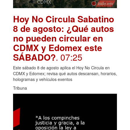
Hoy No Circula Sabatino
8 de agosto: ¿Qué autos
no pueden circular en
CDMX y Edomex este
SÁBADO?
. 07:25
Este sábado 8 de agosto aplica el Hoy No Circula en
CDMX y Edomex; revisa qué autos descansan, horarios,
hologramas y vehículos exentos
Tribuna