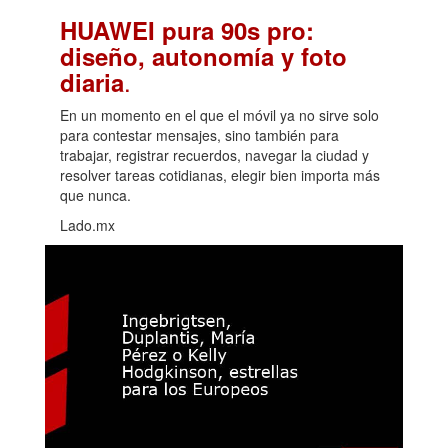
HUAWEI pura 90s pro:
diseño, autonomía y foto
.
diaria
En un momento en el que el móvil ya no sirve solo
para contestar mensajes, sino también para
trabajar, registrar recuerdos, navegar la ciudad y
resolver tareas cotidianas, elegir bien importa más
que nunca.
Lado.mx