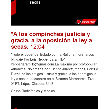
*A los compinches justicia y
gracia, a la oposición la ley a
. 12:04
secas
*Todo el poder del Estado contra Ruffo, a morenarcos
blindaje Por Luis Repper Jaramillo*
lrepperjaramillo@gmail.com La máxima político/popular
-anónima. No creada por Benito Juárez, menos, Porfirio
Díaz-: “a los amigos justicia y gracia, a los enemigos la
ley a secas” encuentra en el Sistema Morenarco: T4a,
2º PT, López Obrador, UIJE
Grupo Radiofónico y Medios