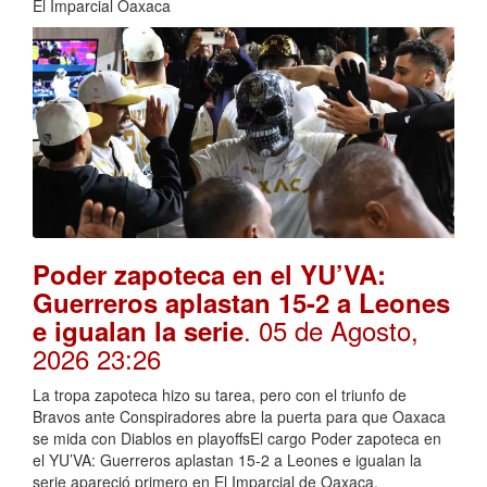
El Imparcial Oaxaca
Poder zapoteca en el YU’VA:
Guerreros aplastan 15-2 a Leones
. 05 de Agosto,
e igualan la serie
2026 23:26
La tropa zapoteca hizo su tarea, pero con el triunfo de
Bravos ante Conspiradores abre la puerta para que Oaxaca
se mida con Diablos en playoffsEl cargo Poder zapoteca en
el YU’VA: Guerreros aplastan 15-2 a Leones e igualan la
serie apareció primero en El Imparcial de Oaxaca.