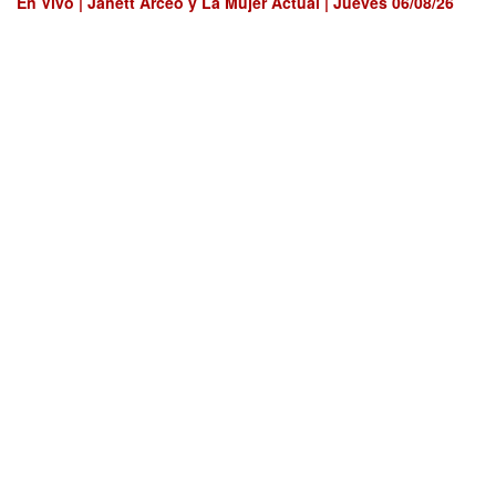
En Vivo | Janett Arceo y La Mujer Actual | Jueves 06/08/26