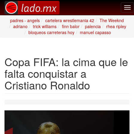
Tog
nav
padres - angels
cartelera wrestlemania 42
The Weeknd
adriano
trick williams
finn balor
palencia
rhea ripley
bloqueos carreteras hoy
manuel capasso
Copa FIFA: la cima que le
falta conquistar a
Cristiano Ronaldo