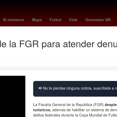
Germán Berterame
Rogelio Funes Mori
mexico vs
26 de mar
Al momento
Mapa
Futbol
Club
Generador QR
de la FGR para atender denu
📢 No te pierdas ninguna noticia, suscríbete a n
La Fiscalía General de la República (FGR)
desple
turísticos,
además de habilitar un sistema de denu
delitos federales durante la Copa Mundial de Futb