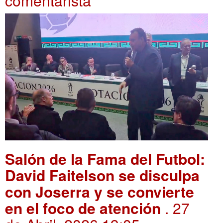
comentarista
Salón de la Fama del Futbol:
David Faitelson se disculpa
con Joserra y se convierte
en el foco de atención
. 27