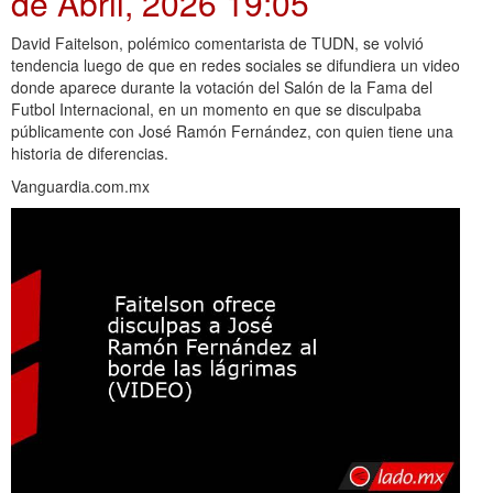
de Abril, 2026 19:05
David Faitelson, polémico comentarista de TUDN, se volvió
tendencia luego de que en redes sociales se difundiera un video
donde aparece durante la votación del Salón de la Fama del
Futbol Internacional, en un momento en que se disculpaba
públicamente con José Ramón Fernández, con quien tiene una
historia de diferencias.
Vanguardia.com.mx