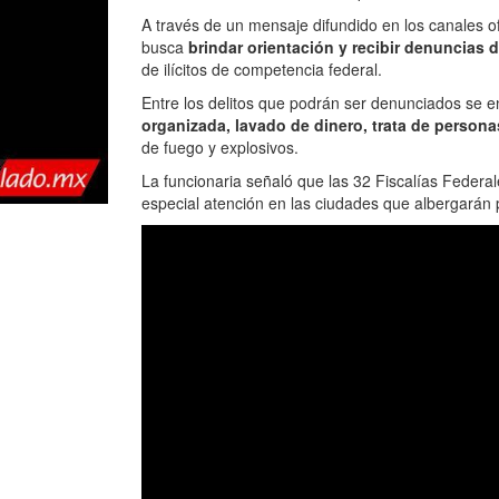
A través de un mensaje difundido en los canales ofi
busca
brindar orientación y recibir denuncias d
de ilícitos de competencia federal.
Entre los delitos que podrán ser denunciados se e
organizada, lavado de dinero, trata de persona
de fuego y explosivos.
La funcionaria señaló que las 32 Fiscalías Federal
especial atención en las ciudades que albergarán p