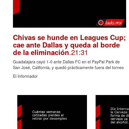
Chivas se hunde en Leagues Cup;
cae ante Dallas y queda al borde
.21:31
de la eliminación
Guadalajara cayó 1-0 ante Dallas FC en el PayPal Park de
San José, California, y quedó prácticamente fuera del torneo
El Informador