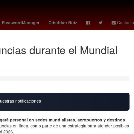
zo
Antoine Griezmann
México
HBO
PasswordManager
Cristhian Ruiz
Contacto
ncias durante el Mundial
uestras notificaciones
gará personal en sedes mundialistas, aeropuertos y destinos
ncias en línea, como parte de una estrategia para atender posibles
ol 2026.