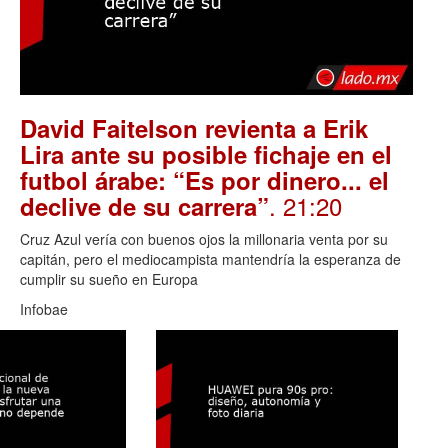
David Faitelson revienta a Erik
Lira ante su posible fichaje en el
futbol árabe: “Es por dinero... el
. 21:20
declive de su carrera”
Cruz Azul vería con buenos ojos la millonaria venta por su
capitán, pero el mediocampista mantendría la esperanza de
cumplir su sueño en Europa
Infobae