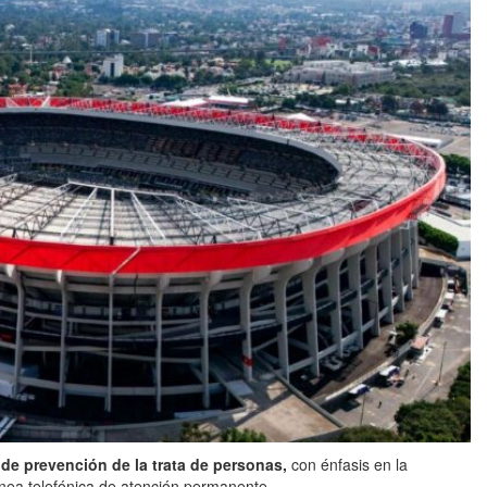
e prevención de la trata de personas,
con énfasis en la
ínea telefónica de atención permanente.