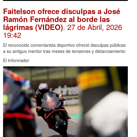
Faitelson ofrece disculpas a José
Ramón Fernández al borde las
. 27 de Abril, 2026
lágrimas (VIDEO)
19:42
El reconocido comentarista deportivo ofreció disculpas públicas
a su antiguo mentor tras meses de tensiones y distanciamiento
El Informador