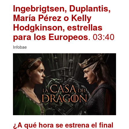
Ingebrigtsen, Duplantis,
María Pérez o Kelly
Hodgkinson, estrellas
para los Europeos
. 03:40
Infobae
¿A qué hora se estrena el final