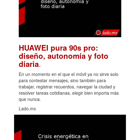
HUAWEI pura 90s pro:
diseño, autonomía y foto
.
diaria
En un momento en el que el móvil ya no sirve solo
para contestar mensajes, sino también para
trabajar, registrar recuerdos, navegar la ciudad y
resolver tareas cotidianas, elegir bien importa más
que nunca.
Lado.mx