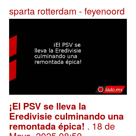
sparta rotterdam - feyenoord
¡El PSV se lleva la
Eredivisie culminando una
remontada épica!
. 18 de
Mayo, 2025 08:50