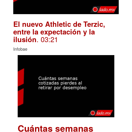
El nuevo Athletic de Terzic,
entre la expectación y la
. 03:21
ilusión
Infobae
Cuántas semanas