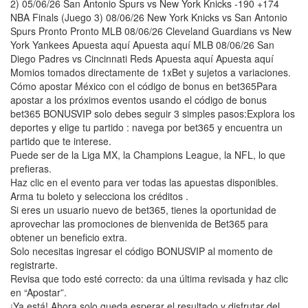
2) 05/06/26 San Antonio Spurs vs New York Knicks -190 +174
NBA Finals (Juego 3) 08/06/26 New York Knicks vs San Antonio
Spurs Pronto Pronto MLB 08/06/26 Cleveland Guardians vs New
York Yankees Apuesta aquí Apuesta aquí MLB 08/06/26 San
Diego Padres vs Cincinnati Reds Apuesta aquí Apuesta aquí
Momios tomados directamente de 1xBet y sujetos a variaciones.
Cómo apostar México con el código de bonus en bet365Para
apostar a los próximos eventos usando el código de bonus
bet365 BONUSVIP solo debes seguir 3 simples pasos:Explora los
deportes y elige tu partido : navega por bet365 y encuentra un
partido que te interese.
Puede ser de la Liga MX, la Champions League, la NFL, lo que
prefieras.
Haz clic en el evento para ver todas las apuestas disponibles.
Arma tu boleto y selecciona los créditos .
Si eres un usuario nuevo de bet365, tienes la oportunidad de
aprovechar las promociones de bienvenida de Bet365 para
obtener un beneficio extra.
Solo necesitas ingresar el código BONUSVIP al momento de
registrarte.
Revisa que todo esté correcto: da una última revisada y haz clic
en “Apostar”.
¡Ya está! Ahora solo queda esperar el resultado y disfrutar del