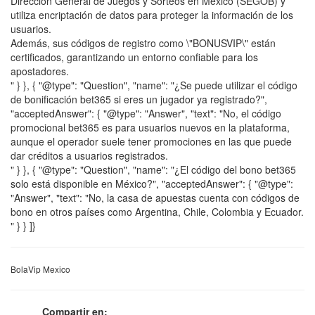
Dirección General de Juegos y Sorteos en México (SEGOB) y
utiliza encriptación de datos para proteger la información de los
usuarios.
Además, sus códigos de registro como \"BONUSVIP\" están
certificados, garantizando un entorno confiable para los
apostadores.
" } }, { "@type": "Question", "name": "¿Se puede utilizar el código
de bonificación bet365 si eres un jugador ya registrado?",
"acceptedAnswer": { "@type": "Answer", "text": "No, el código
promocional bet365 es para usuarios nuevos en la plataforma,
aunque el operador suele tener promociones en las que puede
dar créditos a usuarios registrados.
" } }, { "@type": "Question", "name": "¿El código del bono bet365
solo está disponible en México?", "acceptedAnswer": { "@type":
"Answer", "text": "No, la casa de apuestas cuenta con códigos de
bono en otros países como Argentina, Chile, Colombia y Ecuador.
" } } ]}
BolaVip Mexico
Compartir en: