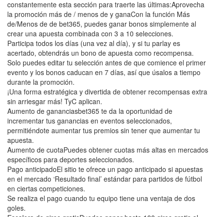
constantemente esta sección para traerte las últimas:Aprovecha
la promoción más de / menos de y ganaCon la función Más
de/Menos de de bet365, puedes ganar bonos simplemente al
crear una apuesta combinada con 3 a 10 selecciones.
Participa todos los días (una vez al día), y si tu parlay es
acertado, obtendrás un bono de apuesta como recompensa.
Solo puedes editar tu selección antes de que comience el primer
evento y los bonos caducan en 7 días, así que úsalos a tiempo
durante la promoción.
¡Una forma estratégica y divertida de obtener recompensas extra
sin arriesgar más! TyC aplican.
Aumento de gananciasbet365 te da la oportunidad de
incrementar tus ganancias en eventos seleccionados,
permitiéndote aumentar tus premios sin tener que aumentar tu
apuesta.
Aumento de cuotaPuedes obtener cuotas más altas en mercados
específicos para deportes seleccionados.
Pago anticipadoEl sitio te ofrece un pago anticipado si apuestas
en el mercado ‘Resultado final’ estándar para partidos de fútbol
en ciertas competiciones.
Se realiza el pago cuando tu equipo tiene una ventaja de dos
goles.