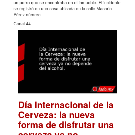
un perro que se encontraba en el inmueble. El incidente
se registró en una casa ubicada en la calle Macario
Pérez número …
Canal 44
Día Internacional de la
Cerveza: la nueva
forma de disfrutar una
cerveza ya no