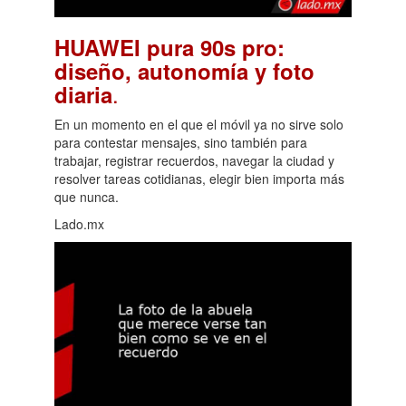
HUAWEI pura 90s pro:
diseño, autonomía y foto
.
diaria
En un momento en el que el móvil ya no sirve solo
para contestar mensajes, sino también para
trabajar, registrar recuerdos, navegar la ciudad y
resolver tareas cotidianas, elegir bien importa más
que nunca.
Lado.mx