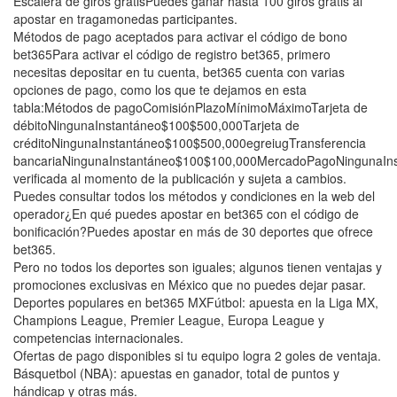
Escalera de giros gratisPuedes ganar hasta 100 giros gratis al
apostar en tragamonedas participantes.
Métodos de pago aceptados para activar el código de bono
bet365Para activar el código de registro bet365, primero
necesitas depositar en tu cuenta, bet365 cuenta con varias
opciones de pago, como los que te dejamos en esta
tabla:Métodos de pagoComisiónPlazoMínimoMáximoTarjeta de
débitoNingunaInstantáneo$100$500,000Tarjeta de
créditoNingunaInstantáneo$100$500,000egreiugTransferencia
bancariaNingunaInstantáneo$100$100,000MercadoPagoNingunaIns
verificada al momento de la publicación y sujeta a cambios.
Puedes consultar todos los métodos y condiciones en la web del
operador¿En qué puedes apostar en bet365 con el código de
bonificación?Puedes apostar en más de 30 deportes que ofrece
bet365.
Pero no todos los deportes son iguales; algunos tienen ventajas y
promociones exclusivas en México que no puedes dejar pasar.
Deportes populares en bet365 MXFútbol: apuesta en la Liga MX,
Champions League, Premier League, Europa League y
competencias internacionales.
Ofertas de pago disponibles si tu equipo logra 2 goles de ventaja.
Básquetbol (NBA): apuestas en ganador, total de puntos y
hándicap y otras más.