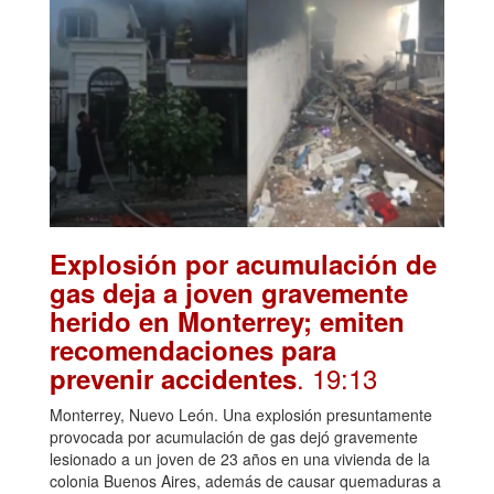
Explosión por acumulación de
gas deja a joven gravemente
herido en Monterrey; emiten
recomendaciones para
. 19:13
prevenir accidentes
Monterrey, Nuevo León. Una explosión presuntamente
provocada por acumulación de gas dejó gravemente
lesionado a un joven de 23 años en una vivienda de la
colonia Buenos Aires, además de causar quemaduras a