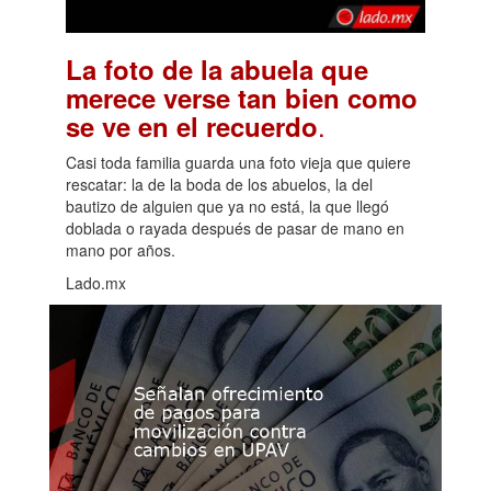
La foto de la abuela que
merece verse tan bien como
.
se ve en el recuerdo
Casi toda familia guarda una foto vieja que quiere
rescatar: la de la boda de los abuelos, la del
bautizo de alguien que ya no está, la que llegó
doblada o rayada después de pasar de mano en
mano por años.
Lado.mx