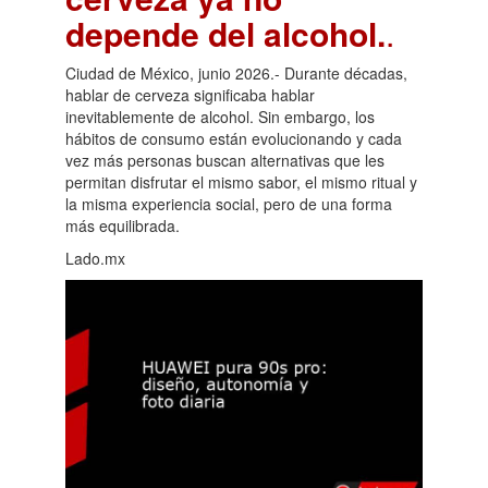
depende del alcohol.
.
Ciudad de México, junio 2026.- Durante décadas,
hablar de cerveza significaba hablar
inevitablemente de alcohol. Sin embargo, los
hábitos de consumo están evolucionando y cada
vez más personas buscan alternativas que les
permitan disfrutar el mismo sabor, el mismo ritual y
la misma experiencia social, pero de una forma
más equilibrada.
Lado.mx