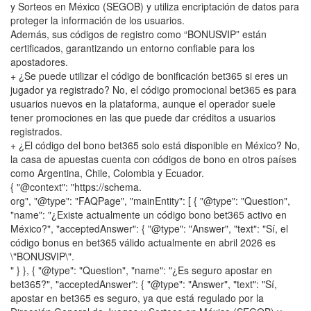
y Sorteos en México (SEGOB) y utiliza encriptación de datos para
proteger la información de los usuarios.
Además, sus códigos de registro como “BONUSVIP” están
certificados, garantizando un entorno confiable para los
apostadores.
+ ¿Se puede utilizar el código de bonificación bet365 si eres un
jugador ya registrado? No, el código promocional bet365 es para
usuarios nuevos en la plataforma, aunque el operador suele
tener promociones en las que puede dar créditos a usuarios
registrados.
+ ¿El código del bono bet365 solo está disponible en México? No,
la casa de apuestas cuenta con códigos de bono en otros países
como Argentina, Chile, Colombia y Ecuador.
{ "@context": "https://schema.
org", "@type": "FAQPage", "mainEntity": [ { "@type": "Question",
"name": "¿Existe actualmente un código bono bet365 activo en
México?", "acceptedAnswer": { "@type": "Answer", "text": "Sí, el
código bonus en bet365 válido actualmente en abril 2026 es
\"BONUSVIP\".
" } }, { "@type": "Question", "name": "¿Es seguro apostar en
bet365?", "acceptedAnswer": { "@type": "Answer", "text": "Sí,
apostar en bet365 es seguro, ya que está regulado por la