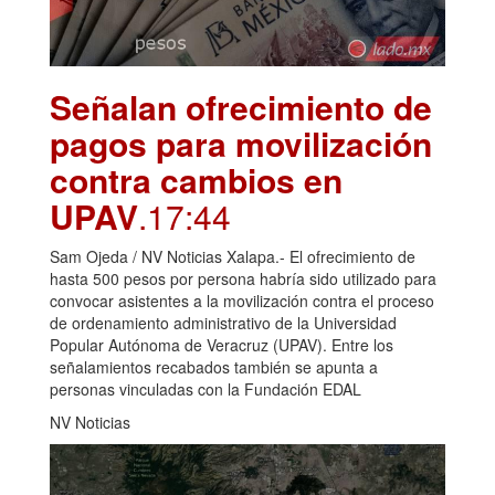
Señalan ofrecimiento de
pagos para movilización
contra cambios en
UPAV
.17:44
Sam Ojeda / NV Noticias Xalapa.- El ofrecimiento de
hasta 500 pesos por persona habría sido utilizado para
convocar asistentes a la movilización contra el proceso
de ordenamiento administrativo de la Universidad
Popular Autónoma de Veracruz (UPAV). Entre los
señalamientos recabados también se apunta a
personas vinculadas con la Fundación EDAL
NV Noticias