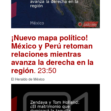
¡Nuevo mapa político!
México y Perú retoman
relaciones mientras
avanza la derecha en la
región
. 23:50
El Heraldo de México