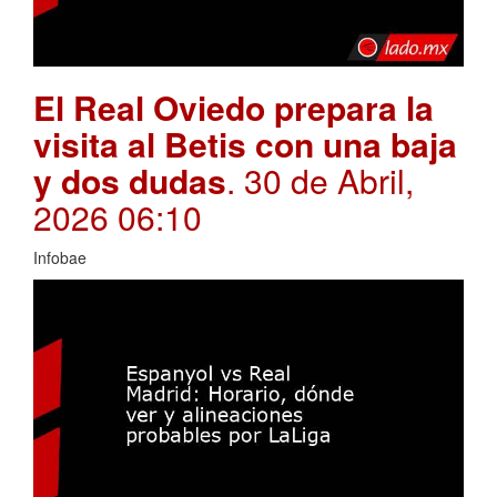
El Real Oviedo prepara la
visita al Betis con una baja
y dos dudas
. 30 de Abril,
2026 06:10
Infobae