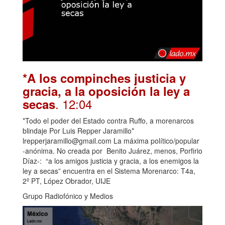
*A los compinches justicia y
gracia, a la oposición la ley a
. 12:04
secas
*Todo el poder del Estado contra Ruffo, a morenarcos
blindaje Por Luis Repper Jaramillo*
lrepperjaramillo@gmail.com La máxima político/popular
-anónima. No creada por Benito Juárez, menos, Porfirio
Díaz-: “a los amigos justicia y gracia, a los enemigos la
ley a secas” encuentra en el Sistema Morenarco: T4a,
2º PT, López Obrador, UIJE
Grupo Radiofónico y Medios