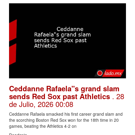
Ceddanne Rafaela"s grand slam
. 28
sends Red Sox past Athletics
de Julio, 2026 00:08
Ceddanne Rafaela smacked his first career grand slam and
the scorching Boston Red Sox won for the 18th time in 20
games, beating the Athletics 4-2 on