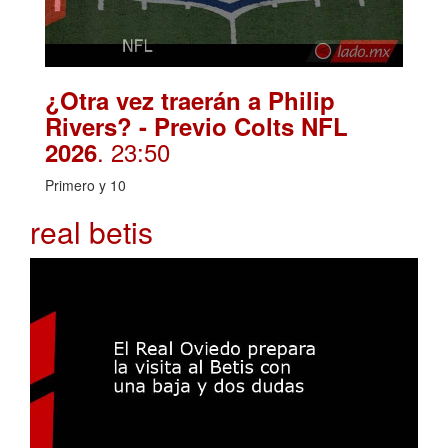
¿Otra vez traerán a Philip
Rivers? - Previo Colts NFL
. 23:50
2026
Primero y 10
real betis