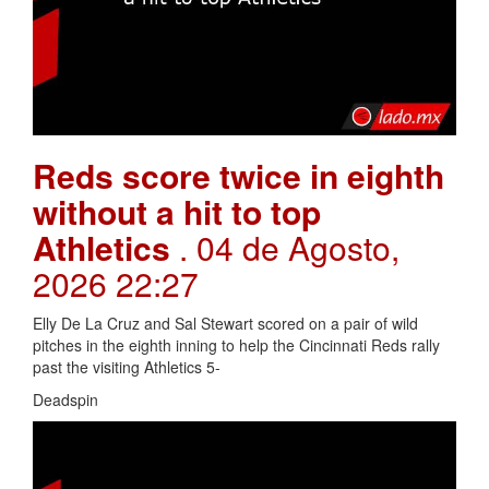
Reds score twice in eighth
without a hit to top
Athletics
. 04 de Agosto,
2026 22:27
Elly De La Cruz and Sal Stewart scored on a pair of wild
pitches in the eighth inning to help the Cincinnati Reds rally
past the visiting Athletics 5-
Deadspin