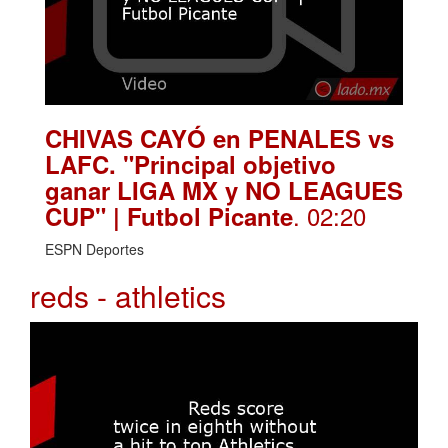
CHIVAS CAYÓ en PENALES vs
LAFC. "Principal objetivo
ganar LIGA MX y NO LEAGUES
. 02:20
CUP" | Futbol Picante
ESPN Deportes
reds - athletics