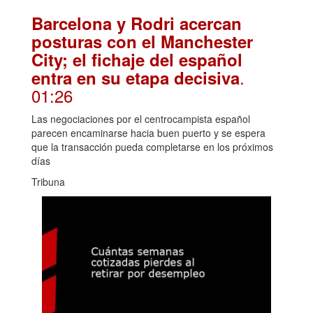
Barcelona y Rodri acercan
posturas con el Manchester
City; el fichaje del español
.
entra en su etapa decisiva
01:26
Las negociaciones por el centrocampista español
parecen encaminarse hacia buen puerto y se espera
que la transacción pueda completarse en los próximos
días
Tribuna