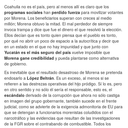
Coahuila no es el país, pero al menos allí es claro que los
programas sociales
han
perdido fuerza
para movilizar votantes
por Morena. Los beneficiarios superan con creces al medio
millón; Morena obtuvo la mitad. El mal perdedor de siempre
invoca trampa y dice que fue el dinero el que resolvió la elección.
Ellos decían que es tonto quien piensa que el pueblo es tonto,
por qué no abrir un poco de espacio a la autocrítica y decir que
en un estado en el que no hay impunidad y que junto con
Yucatán es el más seguro del país
vuelve imposible que
Morena gane credibilidad
y pueda plantarse como alternativa
de gobierno.
Es inevitable que el resultado desastroso de Morena se pretenda
endosarlo a
López Beltrán
. Es un exceso, al menos si se
refieren a las destrezas operativas del hijo pródigo. Sí lo es, pero
en otro sentido y no sólo él sería el responsable, esto es, el
escándalo
derivado de la corrupción que ahora no sólo castiga
en imagen del grupo gobernante, también sucede en el frente
judicial, como se advierte de la exigencia admonitoria de EU para
que se detengan a funcionarios morenistas coludidos con el
narcotráfico y las evidencias que resultan de las investigaciones
de la FGR sobre el contrabando de combustible. Todos los