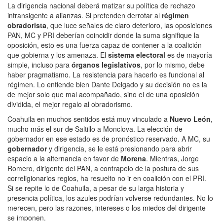
La dirigencia nacional deberá matizar su política de rechazo
intransigente a alianzas. Si pretenden derrotar al
régimen
obradorista
, que luce señales de claro deterioro, las oposiciones
PAN, MC y PRI deberían coincidir donde la suma signifique la
oposición, esto es una fuerza capaz de contener a la coalición
que gobierna y los amenaza. El
sistema electoral
es de mayoría
simple, incluso para
órganos legislativos
, por lo mismo, debe
haber pragmatismo. La resistencia para hacerlo es funcional al
régimen. Lo entiende bien Dante Delgado y su decisión no es la
de mejor solo que mal acompañado, sino el de una oposición
dividida, el mejor regalo al obradorismo.
Coahuila en muchos sentidos está muy vinculado a
Nuevo León
,
mucho más el sur de Saltillo a Monclova. La elección de
gobernador en ese estado es de pronóstico reservado. A MC, su
gobernador
y dirigencia, se le está presionando para abrir
espacio a la alternancia en favor de
Morena
. Mientras, Jorge
Romero, dirigente del PAN, a contrapelo de la postura de sus
correligionarios regios, ha resuelto no ir en coalición con el PRI.
Si se repite lo de Coahuila, a pesar de su larga historia y
presencia política, los azules podrían volverse redundantes. No lo
merecen, pero las razones, intereses o los miedos del dirigente
se imponen.