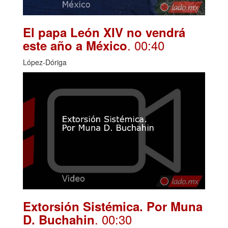
El papa León XIV no vendrá
. 00:40
este año a México
López-Dóriga
Extorsión Sistémica. Por Muna
. 00:30
D. Buchahin