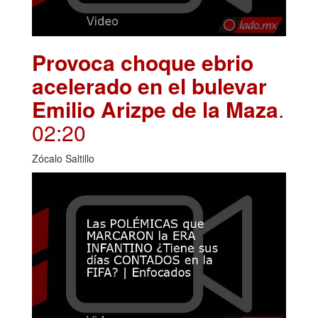
Provoca choque ebrio
acelerado en el bulevar
Emilio Arizpe de la Maza
.
02:20
Zócalo Saltillo