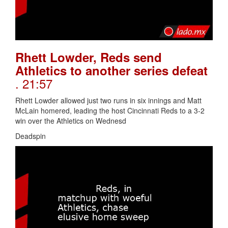
Rhett Lowder, Reds send
Athletics to another series defeat
. 21:57
Rhett Lowder allowed just two runs in six innings and Matt
McLain homered, leading the host Cincinnati Reds to a 3-2
win over the Athletics on Wednesd
Deadspin