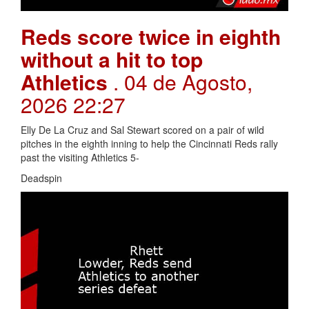
Reds score twice in eighth
without a hit to top
Athletics
. 04 de Agosto,
2026 22:27
Elly De La Cruz and Sal Stewart scored on a pair of wild
pitches in the eighth inning to help the Cincinnati Reds rally
past the visiting Athletics 5-
Deadspin