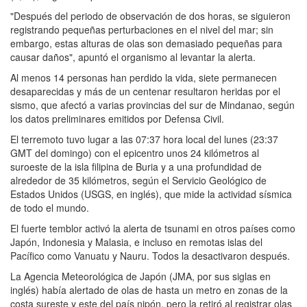
"Después del periodo de observación de dos horas, se siguieron
registrando pequeñas perturbaciones en el nivel del mar; sin
embargo, estas alturas de olas son demasiado pequeñas para
causar daños", apuntó el organismo al levantar la alerta.
Al menos 14 personas han perdido la vida, siete permanecen
desaparecidas y más de un centenar resultaron heridas por el
sismo, que afectó a varias provincias del sur de Mindanao, según
los datos preliminares emitidos por Defensa Civil.
El terremoto tuvo lugar a las 07:37 hora local del lunes (23:37
GMT del domingo) con el epicentro unos 24 kilómetros al
suroeste de la isla filipina de Buria y a una profundidad de
alrededor de 35 kilómetros, según el Servicio Geológico de
Estados Unidos (USGS, en inglés), que mide la actividad sísmica
de todo el mundo.
El fuerte temblor activó la alerta de tsunami en otros países como
Japón, Indonesia y Malasia, e incluso en remotas islas del
Pacífico como Vanuatu y Nauru. Todos la desactivaron después.
La Agencia Meteorológica de Japón (JMA, por sus siglas en
inglés) había alertado de olas de hasta un metro en zonas de la
costa sureste y este del país nipón, pero la retiró al registrar olas