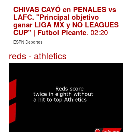
CHIVAS CAYÓ en PENALES vs
LAFC. "Principal objetivo
ganar LIGA MX y NO LEAGUES
. 02:20
CUP" | Futbol Picante
ESPN Deportes
reds - athletics