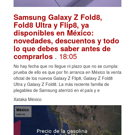
Samsung Galaxy Z Fold8,
Fold8 Ultra y Flip8, ya
disponibles en México:
novedades, descuentos y todo
lo que debes saber antes de
. 18:05
comprarlos
No hay fecha que no llegue ni plazo que no se cumpla:
prueba de ello es que por fin arranca en México la venta
oficial de los nuevos Galaxy Z Flip8, Galaxy Z Fold8
Ultra y Galaxy Z Fold8. La más reciente familia de
plegables de Samsung aterrizó en el país y e
Xataka México