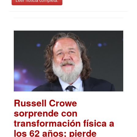
Russell Crowe
sorprende con
transformación física a
los 62 años; pierde