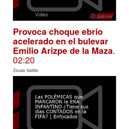
Provoca choque ebrio
acelerado en el bulevar
Emilio Arizpe de la Maza
.
02:20
Zócalo Saltillo