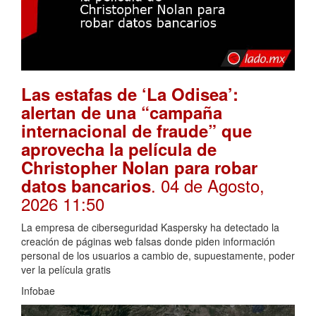
Las estafas de ‘La Odisea’:
alertan de una “campaña
internacional de fraude” que
aprovecha la película de
Christopher Nolan para robar
. 04 de Agosto,
datos bancarios
2026 11:50
La empresa de ciberseguridad Kaspersky ha detectado la
creación de páginas web falsas donde piden información
personal de los usuarios a cambio de, supuestamente, poder
ver la película gratis
Infobae