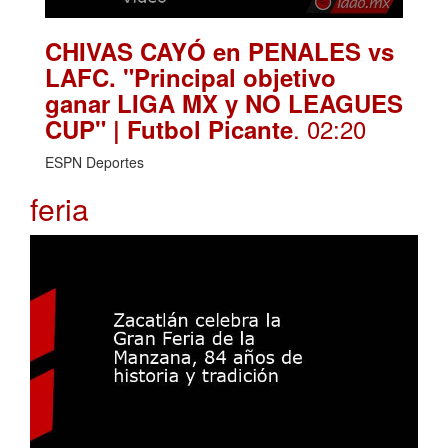
CHIVAS CAYÓ en PENALES vs
LAFC. "Principal objetivo
ganar LIGA MX y NO LEAGUES
. 02:20
CUP" | Futbol Picante
ESPN Deportes
feria