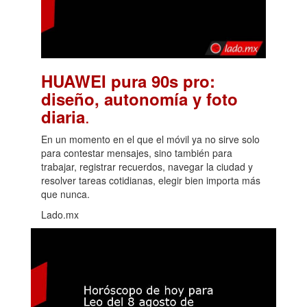
HUAWEI pura 90s pro:
diseño, autonomía y foto
.
diaria
En un momento en el que el móvil ya no sirve solo
para contestar mensajes, sino también para
trabajar, registrar recuerdos, navegar la ciudad y
resolver tareas cotidianas, elegir bien importa más
que nunca.
Lado.mx