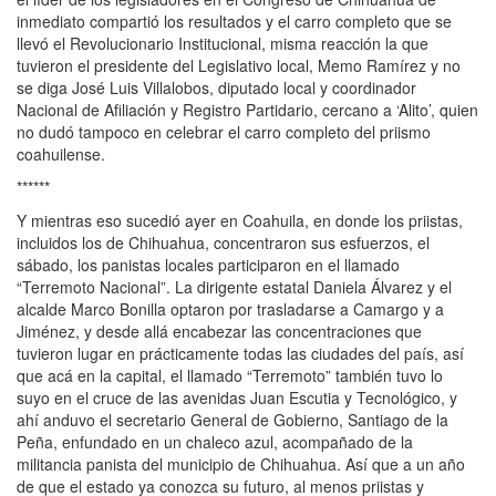
inmediato compartió los resultados y el carro completo que se
llevó el Revolucionario Institucional, misma reacción la que
tuvieron el presidente del Legislativo local, Memo Ramírez y no
se diga José Luis Villalobos, diputado local y coordinador
Nacional de Afiliación y Registro Partidario, cercano a ‘Alito’, quien
no dudó tampoco en celebrar el carro completo del priismo
coahuilense.
******
Y mientras eso sucedió ayer en Coahuila, en donde los priistas,
incluidos los de Chihuahua, concentraron sus esfuerzos, el
sábado, los panistas locales participaron en el llamado
“Terremoto Nacional”. La dirigente estatal Daniela Álvarez y el
alcalde Marco Bonilla optaron por trasladarse a Camargo y a
Jiménez, y desde allá encabezar las concentraciones que
tuvieron lugar en prácticamente todas las ciudades del país, así
que acá en la capital, el llamado “Terremoto” también tuvo lo
suyo en el cruce de las avenidas Juan Escutia y Tecnológico, y
ahí anduvo el secretario General de Gobierno, Santiago de la
Peña, enfundado en un chaleco azul, acompañado de la
militancia panista del municipio de Chihuahua. Así que a un año
de que el estado ya conozca su futuro, al menos priistas y