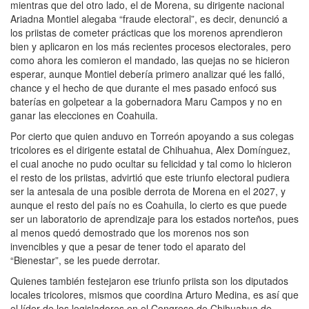
mientras que del otro lado, el de Morena, su dirigente nacional
Ariadna Montiel alegaba “fraude electoral”, es decir, denunció a
los priistas de cometer prácticas que los morenos aprendieron
bien y aplicaron en los más recientes procesos electorales, pero
como ahora les comieron el mandado, las quejas no se hicieron
esperar, aunque Montiel debería primero analizar qué les falló,
chance y el hecho de que durante el mes pasado enfocó sus
baterías en golpetear a la gobernadora Maru Campos y no en
ganar las elecciones en Coahuila.
Por cierto que quien anduvo en Torreón apoyando a sus colegas
tricolores es el dirigente estatal de Chihuahua, Alex Domínguez,
el cual anoche no pudo ocultar su felicidad y tal como lo hicieron
el resto de los priistas, advirtió que este triunfo electoral pudiera
ser la antesala de una posible derrota de Morena en el 2027, y
aunque el resto del país no es Coahuila, lo cierto es que puede
ser un laboratorio de aprendizaje para los estados norteños, pues
al menos quedó demostrado que los morenos nos son
invencibles y que a pesar de tener todo el aparato del
“Bienestar”, se les puede derrotar.
Quienes también festejaron ese triunfo priista son los diputados
locales tricolores, mismos que coordina Arturo Medina, es así que
el líder de los legisladores en el Congreso de Chihuahua de