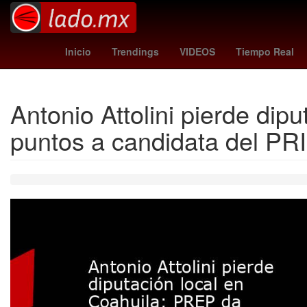
coby white
Golden State Warriors
Hul
Inicio
Trendings
VIDEOS
Tiempo Real
Antonio Attolini pierde dip
puntos a candidata del PRI