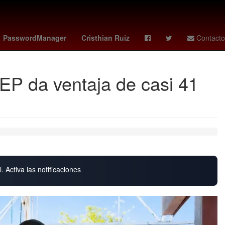
rror Story
Semana Santa
Taylor Swift
PasswordManager
Cristhian Ruiz
Contacto
REP da ventaja de casi 41
. Activa las notificaciones