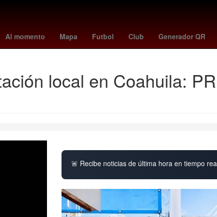
u
China
bryan cranston
cyclospora
Nueva York
American Ho
Al momento
Mapa
Futbol
Club
Generador QR
utación local en Coahuila: P
🚨 Recibe noticias de última hora en tiempo real