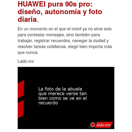
HUAWEI pura 90s pro:
diseño, autonomía y foto
.
diaria
En un momento en el que el móvil ya no sirve solo
para contestar mensajes, sino también para
trabajar, registrar recuerdos, navegar la ciudad y
resolver tareas cotidianas, elegir bien importa más
que nunca.
Lado.mx