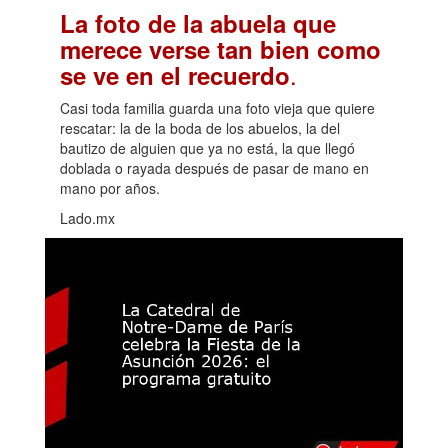
La foto de la abuela que
merece verse tan bien como
.
se ve en el recuerdo
Casi toda familia guarda una foto vieja que quiere
rescatar: la de la boda de los abuelos, la del
bautizo de alguien que ya no está, la que llegó
doblada o rayada después de pasar de mano en
mano por años.
Lado.mx