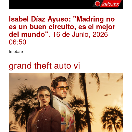
Isabel Díaz Ayuso: "Madring no
es un buen circuito, es el mejor
. 16 de Junio, 2026
del mundo"
06:50
Infobae
grand theft auto vi