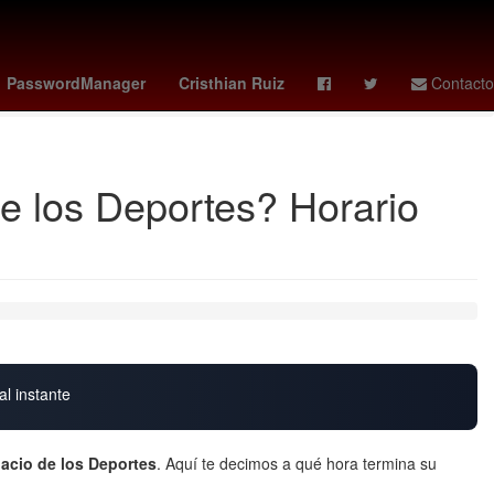
instituto mexicano de la propiedad industrial
yahoo finance
PasswordManager
Cristhian Ruiz
Contacto
de los Deportes? Horario
al instante
lacio de los Deportes
. Aquí te decimos a qué hora termina su