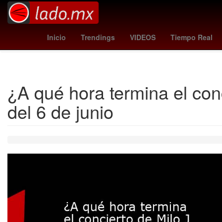
croacia vs panama
san francisco
san juan
clement tabur
Inicio
Trendings
VIDEOS
Tiempo Real
¿A qué hora termina el con
del 6 de junio