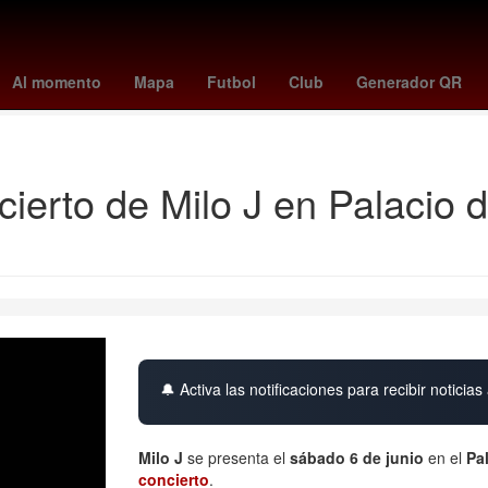
noche de san juan 2026
suiza vs canada
portugal vs uzbekistan
Al momento
Mapa
Futbol
Club
Generador QR
Denuncia
cierto de Milo J en Palacio 
🔔 Activa las notificaciones para recibir noticias 
Milo J
se presenta el
sábado 6 de junio
en el
Pa
concierto
.