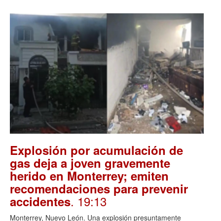
Explosión por acumulación de
gas deja a joven gravemente
herido en Monterrey; emiten
recomendaciones para prevenir
. 19:13
accidentes
Monterrey, Nuevo León. Una explosión presuntamente