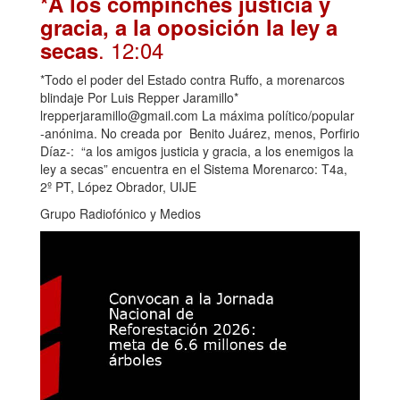
*A los compinches justicia y
gracia, a la oposición la ley a
. 12:04
secas
*Todo el poder del Estado contra Ruffo, a morenarcos
blindaje Por Luis Repper Jaramillo*
lrepperjaramillo@gmail.com La máxima político/popular
-anónima. No creada por Benito Juárez, menos, Porfirio
Díaz-: “a los amigos justicia y gracia, a los enemigos la
ley a secas” encuentra en el Sistema Morenarco: T4a,
2º PT, López Obrador, UIJE
Grupo Radiofónico y Medios