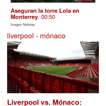
Aseguran la torre Lola en
. 00:50
Monterrey
Imagen Noticias
liverpool - mónaco
Liverpool vs. Mónaco: