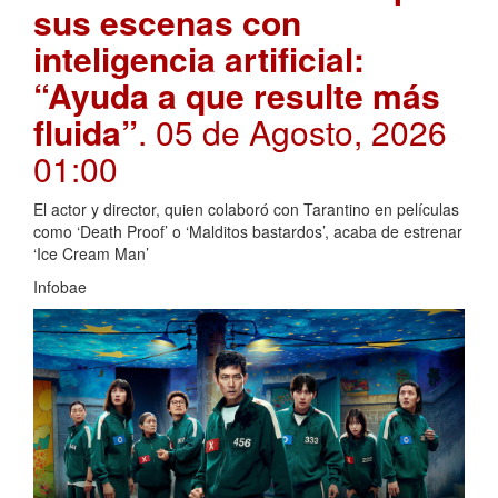
sus escenas con
inteligencia artificial:
“Ayuda a que resulte más
fluida”
. 05 de Agosto, 2026
01:00
El actor y director, quien colaboró con Tarantino en películas
como ‘Death Proof’ o ‘Malditos bastardos’, acaba de estrenar
‘Ice Cream Man’
Infobae