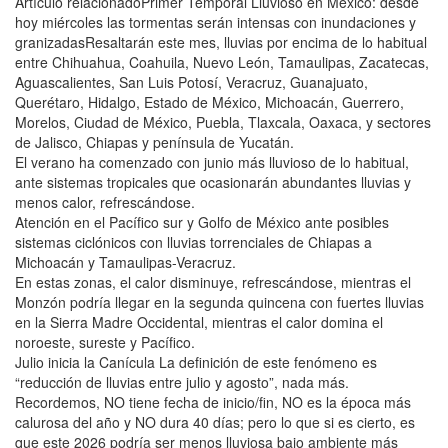
Artículo relacionadoPrimer Temporal Lluvioso en México: desde
hoy miércoles las tormentas serán intensas con inundaciones y
granizadasResaltarán este mes, lluvias por encima de lo habitual
entre Chihuahua, Coahuila, Nuevo León, Tamaulipas, Zacatecas,
Aguascalientes, San Luis Potosí, Veracruz, Guanajuato,
Querétaro, Hidalgo, Estado de México, Michoacán, Guerrero,
Morelos, Ciudad de México, Puebla, Tlaxcala, Oaxaca, y sectores
de Jalisco, Chiapas y península de Yucatán.
El verano ha comenzado con junio más lluvioso de lo habitual,
ante sistemas tropicales que ocasionarán abundantes lluvias y
menos calor, refrescándose.
Atención en el Pacífico sur y Golfo de México ante posibles
sistemas ciclónicos con lluvias torrenciales de Chiapas a
Michoacán y Tamaulipas-Veracruz.
En estas zonas, el calor disminuye, refrescándose, mientras el
Monzón podría llegar en la segunda quincena con fuertes lluvias
en la Sierra Madre Occidental, mientras el calor domina el
noroeste, sureste y Pacífico.
Julio inicia la Canícula La definición de este fenómeno es
“reducción de lluvias entre julio y agosto”, nada más.
Recordemos, NO tiene fecha de inicio/fin, NO es la época más
calurosa del año y NO dura 40 días; pero lo que si es cierto, es
que este 2026 podría ser menos lluviosa bajo ambiente más