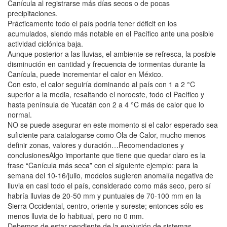
Canícula al registrarse más días secos o de pocas
precipitaciones.
Prácticamente todo el país podría tener déficit en los
acumulados, siendo más notable en el Pacífico ante una posible
actividad ciclónica baja.
Aunque posterior a las lluvias, el ambiente se refresca, la posible
disminución en cantidad y frecuencia de tormentas durante la
Canícula, puede incrementar el calor en México.
Con esto, el calor seguiría dominando al país con 1 a 2 °C
superior a la media, resaltando el noroeste, todo el Pacífico y
hasta península de Yucatán con 2 a 4 °C más de calor que lo
normal.
NO se puede asegurar en este momento si el calor esperado sea
suficiente para catalogarse como Ola de Calor, mucho menos
definir zonas, valores y duración…Recomendaciones y
conclusionesAlgo importante que tiene que quedar claro es la
frase “Canícula más seca” con el siguiente ejemplo: para la
semana del 10-16/julio, modelos sugieren anomalía negativa de
lluvia en casi todo el país, considerado como más seco, pero sí
habría lluvias de 20-50 mm y puntuales de 70-100 mm en la
Sierra Occidental, centro, oriente y sureste; entonces sólo es
menos lluvia de lo habitual, pero no 0 mm.
Debemos de estar pendiente de la evolución de sistemas