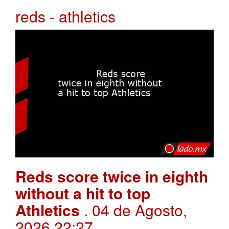
reds - athletics
Reds score twice in eighth
without a hit to top
Athletics
. 04 de Agosto,
2026 22:27