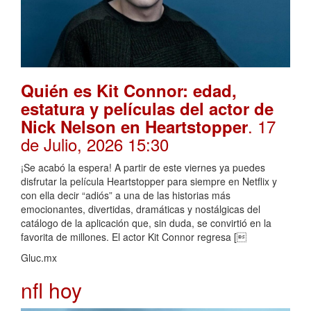
Quién es Kit Connor: edad,
estatura y películas del actor de
. 17
Nick Nelson en Heartstopper
de Julio, 2026 15:30
¡Se acabó la espera! A partir de este viernes ya puedes
disfrutar la película Heartstopper para siempre en Netflix y
con ella decir “adiós” a una de las historias más
emocionantes, divertidas, dramáticas y nostálgicas del
catálogo de la aplicación que, sin duda, se convirtió en la
favorita de millones. El actor Kit Connor regresa [
Gluc.mx
nfl hoy