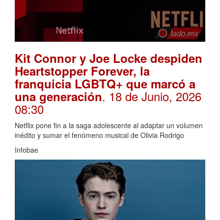
Kit Connor y Joe Locke despiden
Heartstopper Forever, la
franquicia LGBTQ+ que marcó a
. 18 de Junio, 2026
una generación
08:30
Netflix pone fin a la saga adolescente al adaptar un volumen
inédito y sumar el fenómeno musical de Olivia Rodrigo
Infobae