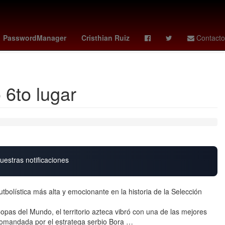
no
LeBron James
Nominación
Juegos Olímpicos
PasswordManager
Cristhian Ruiz
Contacto
 6to lugar
uestras notificaciones
bolística más alta y emocionante en la historia de la Selección
Copas del Mundo, el territorio azteca vibró con una de las mejores
 comandada por el estratega serbio Bora …