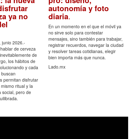
: la nueva
pro: diseño,
isfrutar
autonomía y foto
.
za ya no
diaria
el
En un momento en el que el móvil ya
no sirve solo para contestar
mensajes, sino también para trabajar,
 junio 2026.-
registrar recuerdos, navegar la ciudad
hablar de cerveza
y resolver tareas cotidianas, elegir
 inevitablemente de
bien importa más que nunca.
go, los hábitos de
Lado.mx
olucionando y cada
 buscan
es permitan disfrutar
 mismo ritual y la
 social, pero de
ilibrada.