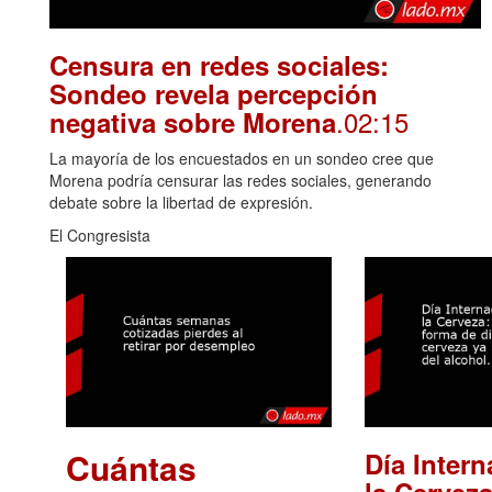
Censura en redes sociales:
Sondeo revela percepción
.02:15
negativa sobre Morena
La mayoría de los encuestados en un sondeo cree que
Morena podría censurar las redes sociales, generando
debate sobre la libertad de expresión.
El Congresista
Cuántas
Día Intern