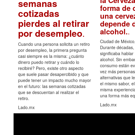
la Cerveza
semanas
forma de d
cotizadas
una cerve
pierdes al retirar
depende d
.
alcohol.
por desempleo
.
Ciudad de México,
Cuando una persona solicita un retiro
Durante décadas, 
por desempleo, la primera pregunta
significaba hablar
casi siempre es la misma: ¿cuánto
alcohol. Sin embar
dinero puedo retirar y cuándo lo
consumo están ev
recibiré? Pero, existe otro aspecto
vez más personas
que suele pasar desapercibido y que
alternativas que l
puede tener un impacto mucho mayor
el mismo sabor, el
en el futuro: las semanas cotizadas
misma experiencia
que se descuentan al realizar el
una forma más equ
retiro.
Lado.mx
Lado.mx