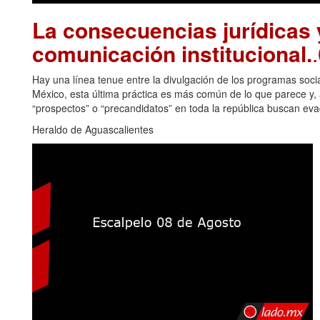
La consecuencias jurídicas y
comunicación institucional.
Hay una línea tenue entre la divulgación de los programas soci
México, esta última práctica es más común de lo que parece y, a
“prospectos” o “precandidatos” en toda la república buscan eva
Heraldo de Aguascalientes