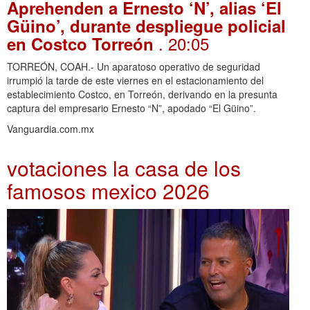
Aprehenden a Ernesto ‘N’, alias ‘El
Güino’, durante despliegue policial
. 20:05
en Costco Torreón
TORREÓN, COAH.- Un aparatoso operativo de seguridad
irrumpió la tarde de este viernes en el estacionamiento del
establecimiento Costco, en Torreón, derivando en la presunta
captura del empresario Ernesto “N”, apodado “El Güino”.
Vanguardia.com.mx
votaciones la casa de los
famosos mexico 2026