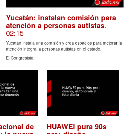
Yucatán: instalan comisión para
.
atención a personas autistas
02:15
Yucatán instala una comisión y crea espacios para mejorar la
atención integral a personas autistas en el estado.
El Congresista
acional de
HUAWEI pura 90s