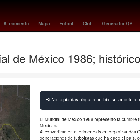
 sporting gijón
Selección de baloncesto de Estados Unidos
Gobier
Al momento
Mapa
Futbol
Club
Generador QR
Grandes Ligas de Béisbol
Chile
l de México 1986; histórico
📢 No te pierdas ninguna noticia, suscríbete a n
El Mundial de México 1986 representó la cumbre fut
Mexicana.
Al convertirse en el primer país en organizar dos 
generaciones de futbolistas que ha dado el país,