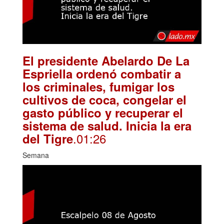
El presidente Abelardo De La
Espriella ordenó combatir a
los criminales, fumigar los
cultivos de coca, congelar el
gasto público y recuperar el
sistema de salud. Inicia la era
.01:26
del Tigre
Semana