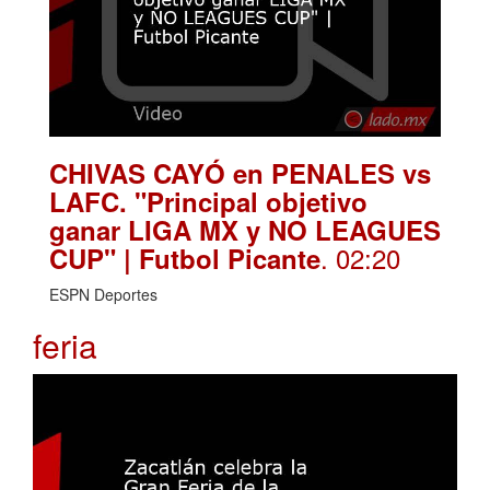
CHIVAS CAYÓ en PENALES vs
LAFC. "Principal objetivo
ganar LIGA MX y NO LEAGUES
. 02:20
CUP" | Futbol Picante
ESPN Deportes
feria