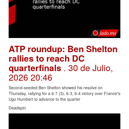
ATP roundup: Ben Shelton
rallies to reach DC
quarterfinals
. 30 de Julio,
2026 20:46
Second-seeded Ben Shelton showed his resolve on
Thursday, rallying for a 6-7 (3), 6-3, 6-4 victory over France"s
Ugo Humbert to advance to the quarter
Deadspin