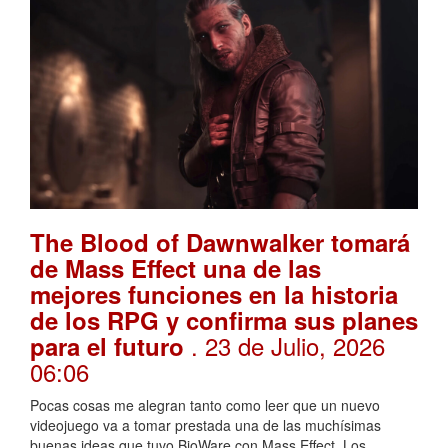
The Blood of Dawnwalker tomará
de Mass Effect una de las
mejores funciones en la historia
de los RPG y confirma sus planes
. 23 de Julio, 2026
para el futuro
06:06
Pocas cosas me alegran tanto como leer que un nuevo
videojuego va a tomar prestada una de las muchísimas
buenas ideas que tuvo BioWare con Mass Effect. Los