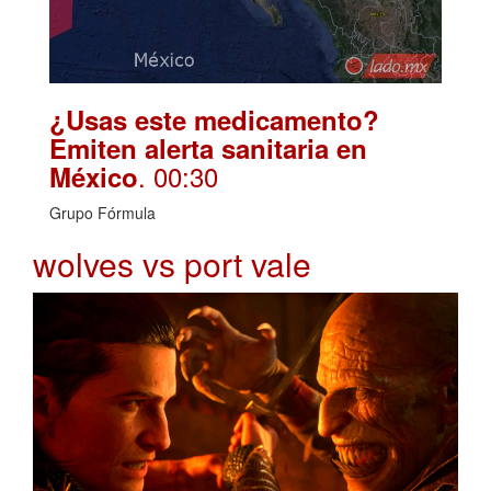
¿Usas este medicamento?
Emiten alerta sanitaria en
. 00:30
México
Grupo Fórmula
wolves vs port vale