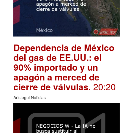
Dependencia de México
del gas de EE.UU.: el
90% importado y un
apagón a merced de
cierre de válvulas
. 20:20
Aristegui Noticias