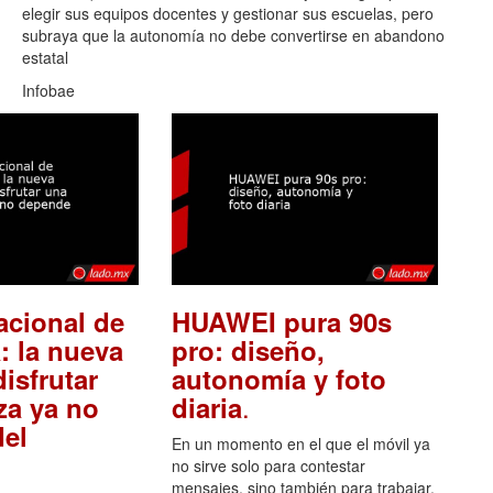
elegir sus equipos docentes y gestionar sus escuelas, pero
subraya que la autonomía no debe convertirse en abandono
estatal
Infobae
acional de
HUAWEI pura 90s
: la nueva
pro: diseño,
isfrutar
autonomía y foto
.
za ya no
diaria
el
En un momento en el que el móvil ya
no sirve solo para contestar
mensajes, sino también para trabajar,