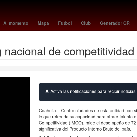
 Hamraoui
remo - santos
Luuk de Jong
precio del dólar hoy
Lo
Al momento
Mapa
Futbol
Club
Generador QR
g nacional de competitividad
🔔 Activa las notificaciones para recibir noticias 
Coahuila. - Cuatro ciudades de esta entidad han s
lo que refrenda su capacidad para atraer talento e 
Competitividad (IMCO), mide el desempeño de 72 
significativa del Producto Interno Bruto del país.