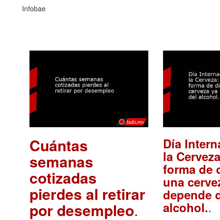
Infobae
Cuántas
Día Intern
la Cerveza
semanas
forma de d
cotizadas
una cerve
pierdes al retirar
depende d
.
alcohol.
por desempleo
.