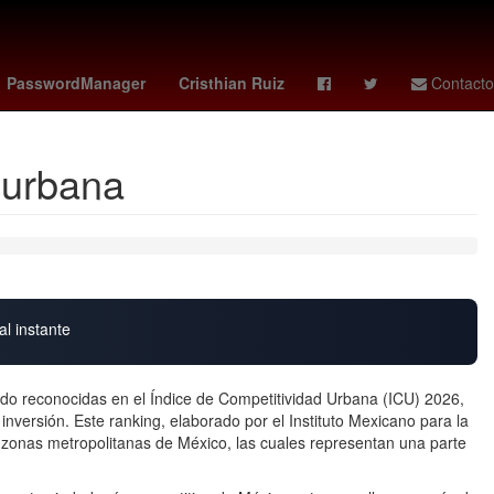
s Cabos
HBO
Dólar estadounidense
PasswordManager
Cristhian Ruiz
Contacto
 urbana
al instante
ido reconocidas en el Índice de Competitividad Urbana (ICU) 2026,
inversión. Este ranking, elaborado por el Instituto Mexicano para la
zonas metropolitanas de México, las cuales representan una parte