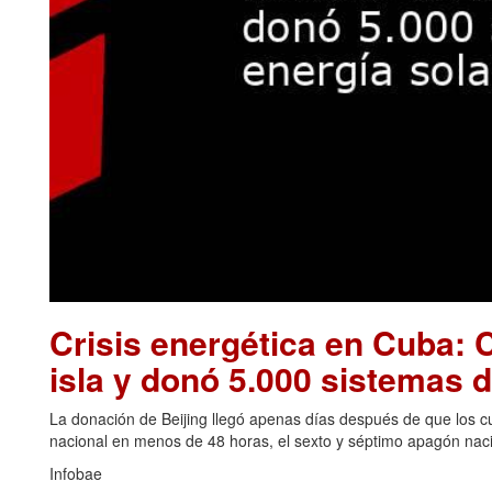
Crisis energética en Cuba: C
isla y donó 5.000 sistemas d
La donación de Beijing llegó apenas días después de que los cu
nacional en menos de 48 horas, el sexto y séptimo apagón naci
Infobae