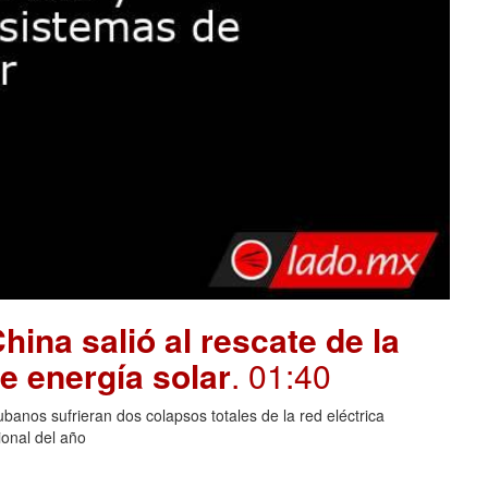
hina salió al rescate de la
e energía solar
. 01:40
banos sufrieran dos colapsos totales de la red eléctrica
onal del año