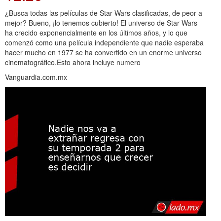
¿Busca todas las películas de Star Wars clasificadas, de peor a
mejor? Bueno, ¡lo tenemos cubierto! El universo de Star Wars
ha crecido exponencialmente en los últimos años, y lo que
comenzó como una película independiente que nadie esperaba
hacer mucho en 1977 se ha convertido en un enorme universo
cinematográfico.Esto ahora incluye numero
Vanguardia.com.mx