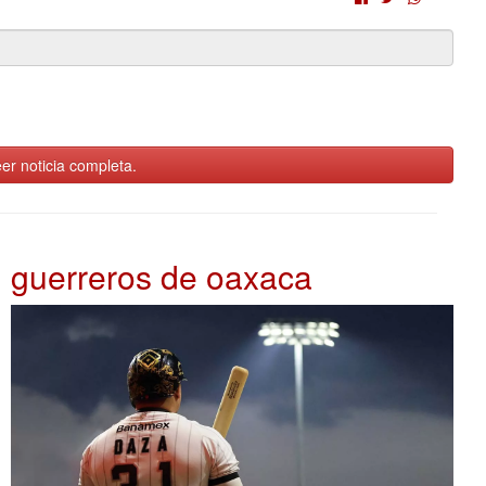
er noticia completa.
guerreros de oaxaca