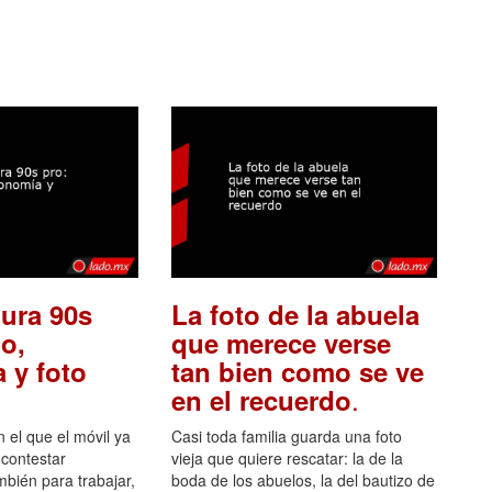
ura 90s
La foto de la abuela
o,
que merece verse
 y foto
tan bien como se ve
.
en el recuerdo
el que el móvil ya
Casi toda familia guarda una foto
 contestar
vieja que quiere rescatar: la de la
mbién para trabajar,
boda de los abuelos, la del bautizo de