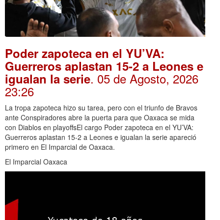
Poder zapoteca en el YU’VA:
Guerreros aplastan 15-2 a Leones e
. 05 de Agosto, 2026
igualan la serie
23:26
La tropa zapoteca hizo su tarea, pero con el triunfo de Bravos
ante Conspiradores abre la puerta para que Oaxaca se mida
con Diablos en playoffsEl cargo Poder zapoteca en el YU’VA:
Guerreros aplastan 15-2 a Leones e igualan la serie apareció
primero en El Imparcial de Oaxaca.
El Imparcial Oaxaca