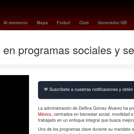
he Weeknd
adriano
trick williams
finn balor
palencia
rhea rip
Al momento
Mapa
Futbol
Club
Generador QR
en programas sociales y s
💙 Suscríbete a nuestras notificaciones y obtén 
La administración de Delfina Gómez Álvarez ha pre
México
, centrados en bienestar social, movilidad 
trabajado en un enfoque integral que busca mejora
Uno de los programas clave durante su mandato e