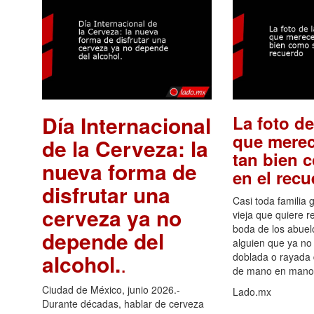
Día Internacional
La foto de
que merec
de la Cerveza: la
tan bien 
nueva forma de
en el rec
disfrutar una
Casi toda familia 
cerveza ya no
vieja que quiere re
boda de los abuelo
depende del
alguien que ya no 
alcohol.
.
doblada o rayada
de mano en mano 
Ciudad de México, junio 2026.-
Lado.mx
Durante décadas, hablar de cerveza