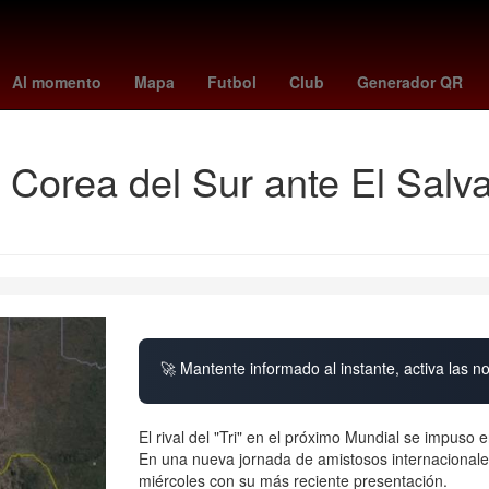
la de Zaragoza
Nueva York
27 de marzo
Accidente
San Láza
Al momento
Mapa
Futbol
Club
Generador QR
e Corea del Sur ante El Salv
🚀 Mantente informado al instante, activa las n
El rival del "Tri" en el próximo Mundial se impuso 
En una nueva jornada de amistosos internacionales
miércoles con su más reciente presentación.