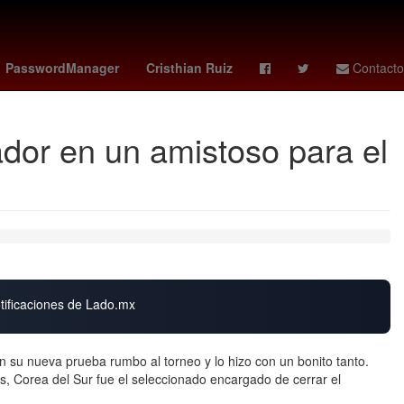
ro
pumas vs cruz azul
Denuncia
Cadáver
PasswordManager
Cristhian Ruiz
Contacto
ador en un amistoso para el
otificaciones de Lado.mx
en su nueva prueba rumbo al torneo y lo hizo con un bonito tanto.
, Corea del Sur fue el seleccionado encargado de cerrar el