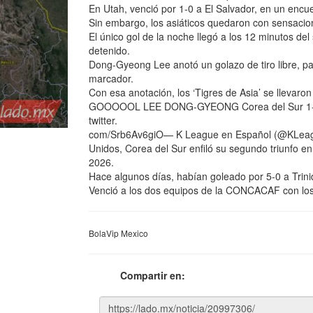
En Utah, venció por 1-0 a El Salvador, en un encu
Sin embargo, los asiáticos quedaron con sensacion
El único gol de la noche llegó a los 12 minutos de
detenido.
Dong-Gyeong Lee anotó un golazo de tiro libre, par
marcador.
Con esa anotación, los ‘Tigres de Asia’ se llevaron 
GOOOOOL LEE DONG-GYEONG Corea del Sur 1-0 El 
twitter.
com/Srb6Av6giO— K League en Español (@KLeague
Unidos, Corea del Sur enfiló su segundo triunfo 
2026.
Hace algunos días, habían goleado por 5-0 a Trinid
Venció a los dos equipos de la CONCACAF con los
BolaVip Mexico
Compartir en: