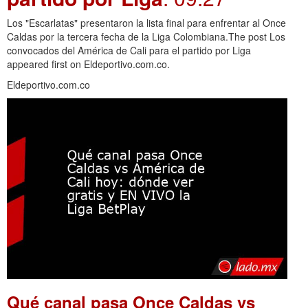
Los "Escarlatas" presentaron la lista final para enfrentar al Once
Caldas por la tercera fecha de la Liga Colombiana.The post Los
convocados del América de Cali para el partido por Liga
appeared first on Eldeportivo.com.co.
Eldeportivo.com.co
Qué canal pasa Once Caldas vs