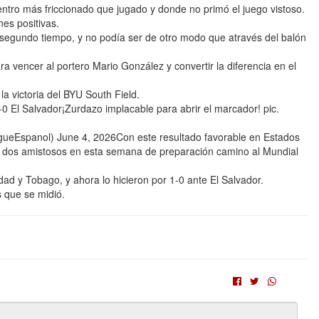
entro más friccionado que jugado y donde no primó el juego vistoso.
es positivas.
l segundo tiempo, y no podía ser de otro modo que através del balón
a vencer al portero Mario González y convertir la diferencia en el
la victoria del BYU South Field.
Salvador¡Zurdazo implacable para abrir el marcador! pic.
Espanol) June 4, 2026Con este resultado favorable en Estados
en dos amistosos en esta semana de preparación camino al Mundial
ad y Tobago, y ahora lo hicieron por 1-0 ante El Salvador.
 que se midió.