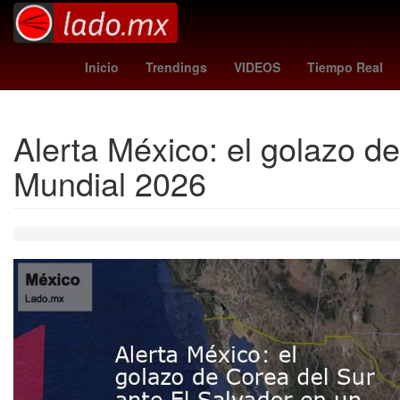
summerslam wwe
Desirée Monsiváis
Pueb
Inicio
Trendings
VIDEOS
Tiempo Real
Alerta México: el golazo d
Mundial 2026