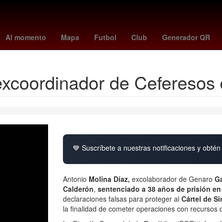
unetaka murakami
celtics - raptors
UEFA Europa League
osasu
Al momento
Mapa
Futbol
Club
Generador QR
excoordinador de Ceferesos
💙 Suscríbete a nuestras notificaciones y obtén 
Antonio
Molina Díaz,
excolaborador de Genaro
Ga
Calderón
,
sentenciado a 38 años de prisión e
declaraciones falsas para proteger al
Cártel de Si
la finalidad de cometer operaciones con recursos d