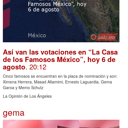
Así van las votaciones en “La Casa
de los Famosos México”, hoy 6 de
. 20:12
agosto
Cinco famosos se encuentran en la placa de nominación y son:
Ximena Herrera, Masad Altamimi, Ernesto Laguardia, Gema
Garoa y Memo Schutz
La Opinión de Los Ángeles
gema