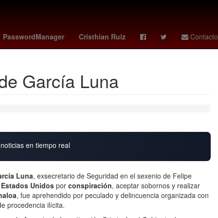
na
misa domingo de pascua
Lewis Hamilton
raptors - celtics
PasswordManager
Cristhian Ruiz
Contacto
 de García Luna
noticias en tiempo real
rcía Luna
, exsecretario de Seguridad en el sexenio de Felipe
n Estados Unidos
por
conspiración
, aceptar sobornos y realizar
naloa
, fue aprehendido por peculado y delincuencia organizada con
e procedencia ilícita.