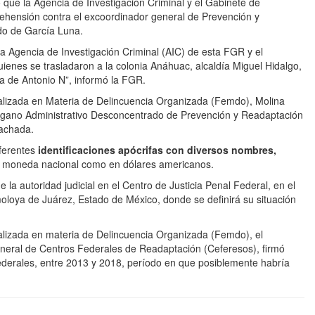
 que la Agencia de Investigación Criminal y el Gabinete de
ehensión contra el excoordinador general de Prevención y
do de García Luna.
la Agencia de Investigación Criminal (AIC) de esta FGR y el
enes se trasladaron a la colonia Anáhuac, alcaldía Miguel Hidalgo,
a de Antonio N”, informó la FGR.
ializada en Materia de Delincuencia Organizada (Femdo), Molina
Órgano Administrativo Desconcentrado de Prevención y Readaptación
fachada.
iferentes
identificaciones apócrifas con diversos nombres,
n moneda nacional como en dólares americanos.
 la autoridad judicial en el Centro de Justicia Penal Federal, en el
oloya de Juárez, Estado de México, donde se definirá su situación
ializada en materia de Delincuencia Organizada (Femdo), el
eral de Centros Federales de Readaptación (Ceferesos), firmó
federales, entre 2013 y 2018, período en que posiblemente habría