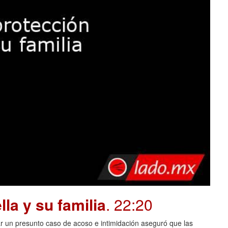
la y su familia
. 22:20
 un presunto caso de acoso e intimidación aseguró que las