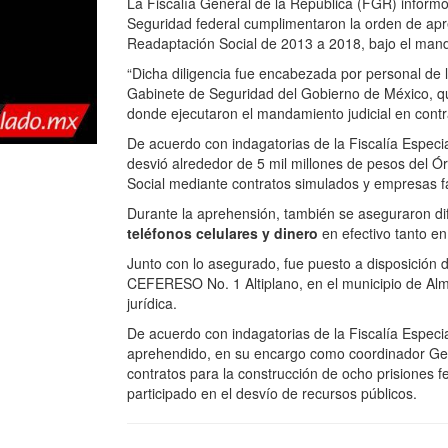
La Fiscalía General de la República (FGR) informó
Seguridad federal cumplimentaron la orden de apr
Readaptación Social de 2013 a 2018, bajo el man
“Dicha diligencia fue encabezada por personal de 
Gabinete de Seguridad del Gobierno de México, qui
donde ejecutaron el mandamiento judicial en contr
De acuerdo con indagatorias de la Fiscalía Espec
desvió alrededor de 5 mil millones de pesos del 
Social mediante contratos simulados y empresas 
Durante la aprehensión, también se aseguraron d
teléfonos celulares y dinero
en efectivo tanto e
Junto con lo asegurado, fue puesto a disposición de
CEFERESO No. 1 Altiplano, en el municipio de Alm
jurídica.
De acuerdo con indagatorias de la Fiscalía Espec
aprehendido, en su encargo como coordinador Gen
contratos para la construcción de ocho prisiones 
participado en el desvío de recursos públicos.