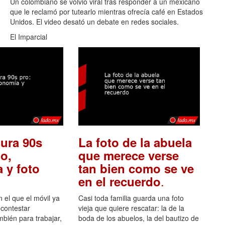
Un colombiano se volvió viral tras responder a un mexicano
que le reclamó por tutearlo mientras ofrecía café en Estados
Unidos. El video desató un debate en redes sociales.
El Imparcial
ura 90s
La foto de la abuela
o,
que merece verse
 y foto
tan bien como se ve
.
en el recuerdo
el que el móvil ya
Casi toda familia guarda una foto
 contestar
vieja que quiere rescatar: la de la
mbién para trabajar,
boda de los abuelos, la del bautizo de