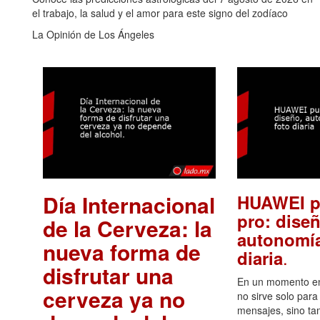
el trabajo, la salud y el amor para este signo del zodíaco
La Opinión de Los Ángeles
Día Internacional
HUAWEI p
pro: diseñ
de la Cerveza: la
autonomía
nueva forma de
.
diaria
disfrutar una
En un momento en 
cerveza ya no
no sirve solo para
mensajes, sino ta