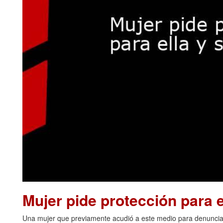
Mujer pide protección para el
Una mujer que previamente acudió a este medio para denunciar