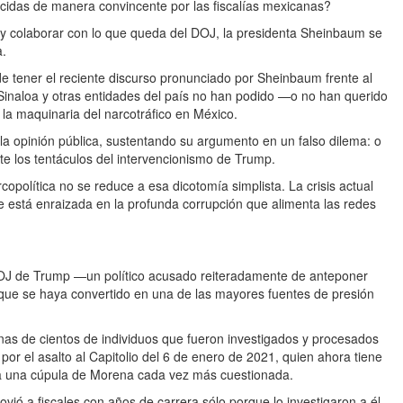
ecidas de manera convincente por las fiscalías mexicanas?
te y colaborar con lo que queda del DOJ, la presidenta Sheinbaum se
a.
e tener el reciente discurso pronunciado por Sheinbaum frente al
inaloa y otras entidades del país no han podido —o no han querido
la maquinaria del narcotráfico en México.
a la opinión pública, sustentando su argumento en un falso dilema: o
te los tentáculos del intervencionismo de Trump.
rcopolítica no se reduce a esa dicotomía simplista. La crisis actual
ue está enraizada en la profunda corrupción que alimenta las redes
 DOJ de Trump —un político acusado reiteradamente de anteponer
l que se haya convertido en una de las mayores fuentes de presión
nas de cientos de individuos que fueron investigados y procesados
por el asalto al Capitolio del 6 de enero de 2021, quien ahora tiene
 a una cúpula de Morena cada vez más cuestionada.
ió a fiscales con años de carrera sólo porque lo investigaron a él