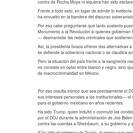
contra de Rocha Moya ni siquiera han sido esclar
Frente a todo esto, en lugar de admitir lo eviden
ha envuelto en la bandera del discurso soberanist
Por eso cabe preguntarse qué tanto sustento pued
Monumento a la Revolución si quienes gobiernan S
— desmantelar las redes criminales que sostienen 
Así, la presidenta busca ofrecer dos alternativas 
se defiende la soberanía nacional o se claudica an
Pero la situación del país frente a la sangrienta na
no consiste en optar entre blanco y negro, sino q
de macrocriminalidad en México.
Por eso resulta irónico que sea precisamente el
sus intereses personales a los institucionales— e
para el gobierno mexicano en años recientes.
Ha sido Trump, quien indultó o conmutó las conde
por el DOJ durante la administración de Joe Biden 
contra las cuerdas a Sheinbaum, a su gobierno y
Y ha sido el gobierno de Trump, el mismo que remov