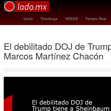
Haití
ricardo adé
estadísticas de selección de fútbol de br
Inicio
Trendings
VIDEOS
Tiempo Real
El debilitado DOJ de Trump
Marcos Martínez Chacón