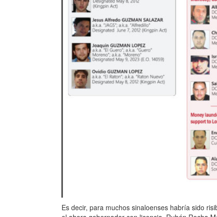
Es decir, para muchos sinaloenses habría sido risib
el ahora gobernador con licencia, Rubén Rocha Moy