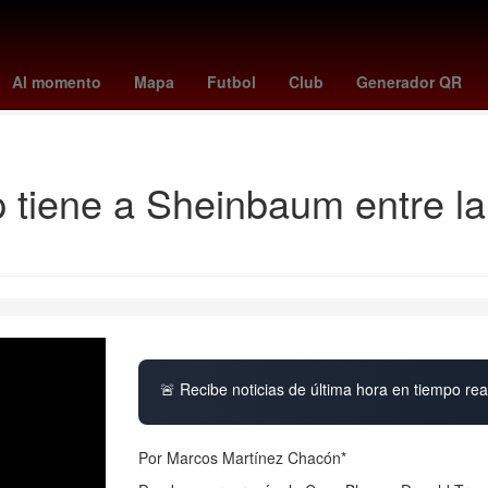
asil contra selección de fútbol de haití
cristiano ronaldo jr.
raphinh
Al momento
Mapa
Futbol
Club
Generador QR
dodgers - orioles
 tiene a Sheinbaum entre la
🚨 Recibe noticias de última hora en tiempo real
Por Marcos Martínez Chacón*