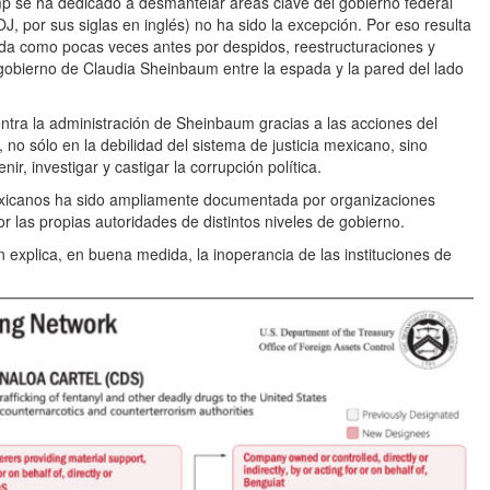
 se ha dedicado a desmantelar áreas clave del gobierno federal
, por sus siglas en inglés) no ha sido la excepción. Por eso resulta
tada como pocas veces antes por despidos, reestructuraciones y
gobierno de Claudia Sheinbaum entre la espada y la pared del lado
entra la administración de Sheinbaum gracias a las acciones del
o sólo en la debilidad del sistema de justicia mexicano, sino
r, investigar y castigar la corrupción política.
 mexicanos ha sido ampliamente documentada por organizaciones
or las propias autoridades de distintos niveles de gobierno.
xplica, en buena medida, la inoperancia de las instituciones de