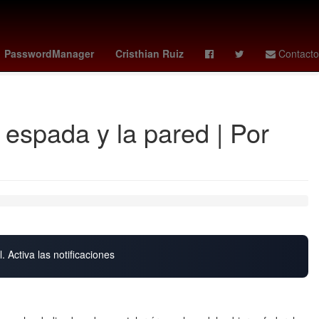
a
brazil world cup
Filadelfia
Musulmán
douglas santos
PasswordManager
Cristhian Ruiz
Contacto
 espada y la pared | Por
. Activa las notificaciones