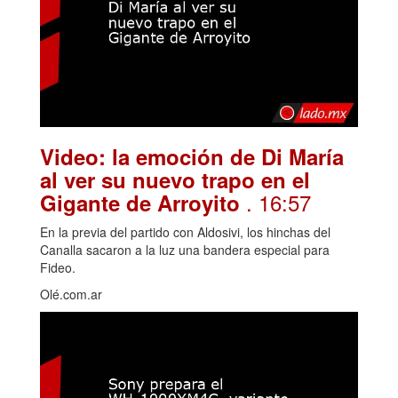
Video: la emoción de Di María
al ver su nuevo trapo en el
. 16:57
Gigante de Arroyito
En la previa del partido con Aldosivi, los hinchas del
Canalla sacaron a la luz una bandera especial para
Fideo.
Olé.com.ar