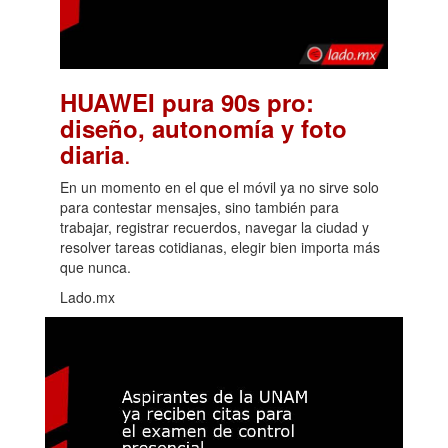
HUAWEI pura 90s pro:
diseño, autonomía y foto
.
diaria
En un momento en el que el móvil ya no sirve solo
para contestar mensajes, sino también para
trabajar, registrar recuerdos, navegar la ciudad y
resolver tareas cotidianas, elegir bien importa más
que nunca.
Lado.mx