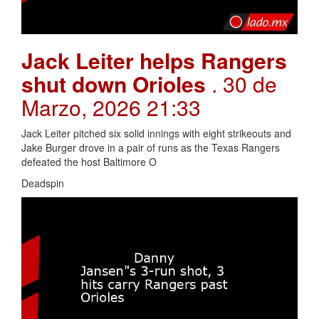
Jack Leiter helps Rangers
shut down Orioles
. 30 de
Marzo, 2026 21:33
Jack Leiter pitched six solid innings with eight strikeouts and
Jake Burger drove in a pair of runs as the Texas Rangers
defeated the host Baltimore O
Deadspin