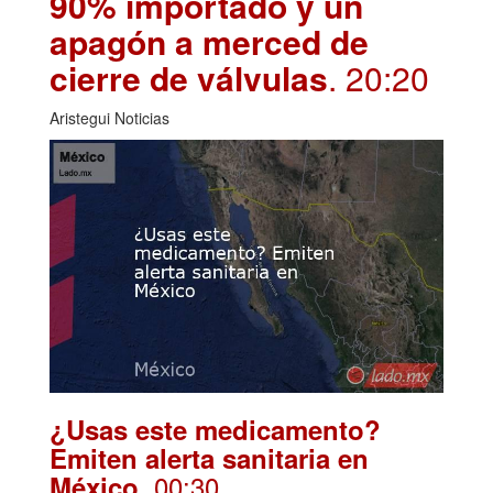
90% importado y un
apagón a merced de
cierre de válvulas
. 20:20
Aristegui Noticias
¿Usas este medicamento?
Emiten alerta sanitaria en
. 00:30
México