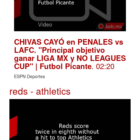
CHIVAS CAYÓ en PENALES vs
LAFC. "Principal objetivo
ganar LIGA MX y NO LEAGUES
. 02:20
CUP" | Futbol Picante
ESPN Deportes
reds - athletics