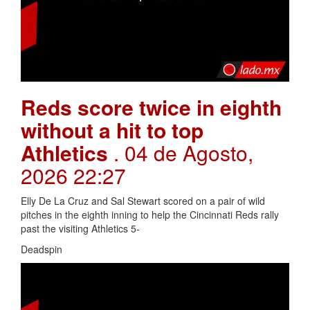
Reds score twice in eighth
without a hit to top
Athletics
. 04 de Agosto,
2026 22:27
Elly De La Cruz and Sal Stewart scored on a pair of wild
pitches in the eighth inning to help the Cincinnati Reds rally
past the visiting Athletics 5-
Deadspin