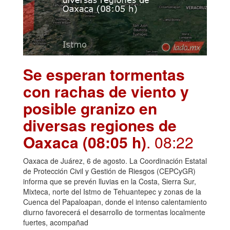
Se esperan tormentas
con rachas de viento y
posible granizo en
diversas regiones de
Oaxaca (08:05 h)
. 08:22
Oaxaca de Juárez, 6 de agosto. La Coordinación Estatal
de Protección Civil y Gestión de Riesgos (CEPCyGR)
informa que se prevén lluvias en la Costa, Sierra Sur,
Mixteca, norte del Istmo de Tehuantepec y zonas de la
Cuenca del Papaloapan, donde el intenso calentamiento
diurno favorecerá el desarrollo de tormentas localmente
fuertes, acompañad