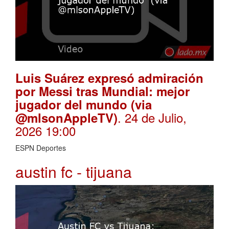
Luis Suárez expresó admiración
por Messi tras Mundial: mejor
jugador del mundo (via
. 24 de Julio,
@mlsonAppleTV)
2026 19:00
ESPN Deportes
austin fc - tijuana