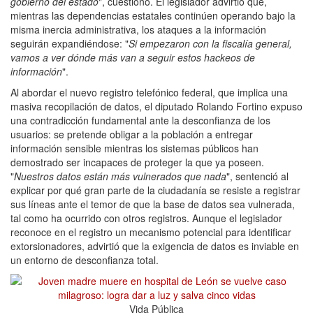
gobierno del estado
", cuestionó. El legislador advirtió que,
mientras las dependencias estatales continúen operando bajo la
misma inercia administrativa, los ataques a la información
seguirán expandiéndose: "
Si empezaron con la fiscalía general,
vamos a ver dónde más van a seguir estos hackeos de
información
".
Al abordar el nuevo registro telefónico federal, que implica una
masiva recopilación de datos, el diputado Rolando Fortino expuso
una contradicción fundamental ante la desconfianza de los
usuarios: se pretende obligar a la población a entregar
información sensible mientras los sistemas públicos han
demostrado ser incapaces de proteger la que ya poseen.
"
Nuestros datos están más vulnerados que nada
", sentenció al
explicar por qué gran parte de la ciudadanía se resiste a registrar
sus líneas ante el temor de que la base de datos sea vulnerada,
tal como ha ocurrido con otros registros. Aunque el legislador
reconoce en el registro un mecanismo potencial para identificar
extorsionadores, advirtió que la exigencia de datos es inviable en
un entorno de desconfianza total.
Vida Pública