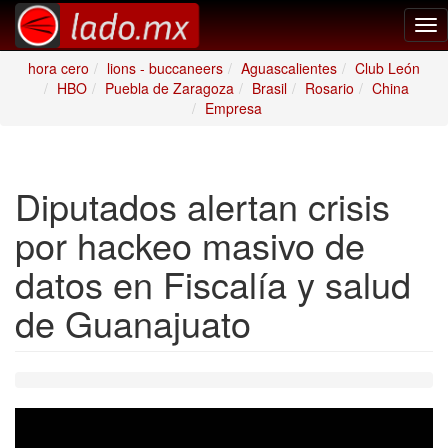
Tog
nav
hora cero
lions - buccaneers
Aguascalientes
Club León
HBO
Puebla de Zaragoza
Brasil
Rosario
China
Empresa
Diputados alertan crisis
por hackeo masivo de
datos en Fiscalía y salud
de Guanajuato