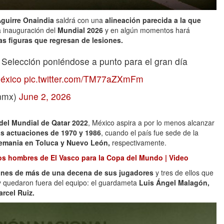
A
guirre Onaindia
saldrá con una
alineación parecida a la que
a inauguración del
Mundial 2026
y en algún momentos hará
as figuras que regresan de lesiones.
 Selección poniéndose a punto para el gran día
éxico
pic.twitter.com/TM77aZXmFm
onmx)
June 2, 2026
 del Mundial de Qatar 2022
, México aspira a por lo menos alcanzar
as actuaciones de 1970 y 1986
, cuando el país fue sede de la
Alemania en Toluca y Nuevo León,
respectivamente.
os hombres de El Vasco para la Copa del Mundo | Video
iones de más de una decena de sus jugadores
y tres de ellos que
 y quedaron fuera del equipo: el guardameta
Luis Ángel Malagón,
rcel Ruiz.