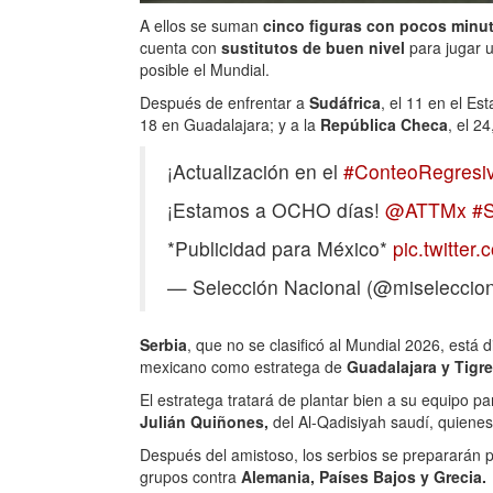
A ellos se suman
cinco figuras con pocos minu
cuenta con
sustitutos de buen nivel
para jugar u
posible el Mundial.
Después de enfrentar a
Sudáfrica
, el 11 en el E
18 en Guadalajara; y a la
República Checa
, el 2
¡Actualización en el
#ConteoRegresi
¡Estamos a OCHO días!
@ATTMx
#
*Publicidad para México*
pic.twitte
— Selección Nacional (@miselecci
Serbia
, que no se clasificó al Mundial 2026, está d
mexicano como estratega de
Guadalajara y Tigr
El estratega tratará de plantar bien a su equipo pa
Julián Quiñones,
del Al-Qadisiyah saudí, quien
Después del amistoso, los serbios se prepararán 
grupos contra
Alemania, Países Bajos y Grecia.