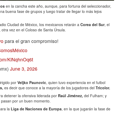
tos
en la cancha este año, aunque, para fortuna del seleccionador,
na buena fase de grupos y luego tratar de llegar lo más lejos
stadio Ciudad de México, los mexicanos retarán a
Corea del Sur
, el
4, otra vez en el Coloso de Santa Úrsula.
vo
para el gran compromiso!
SomosMéxico
r.com/KlNqhnOq6t
onmx)
June 3, 2026
irigido por
Veljko Paunovic
, quien tuvo experiencia en el futbol
es,
es decir que conoce a la mayoría de los jugadores del
Tricolor.
ra detener la ofensiva liderada por
Raúl Jiménez,
del Fulham; y
es pasan por un buen momento.
para la
Liga de Naciones de Europa
, en la que jugarán la fase de