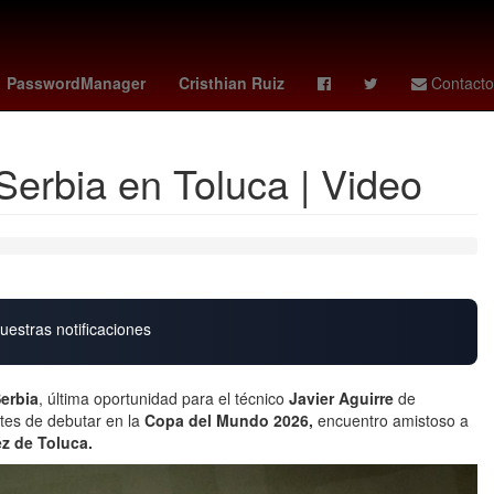
cuerdo
Idioma francés
Erick Pulgar
ranking fifa
Brasil
PasswordManager
Cristhian Ruiz
Contacto
Serbia en Toluca | Video
uestras notificaciones
erbia
, última oportunidad para el técnico
Javier Aguirre
de
tes de debutar en la
Copa del Mundo 2026,
encuentro amistoso a
z de Toluca.