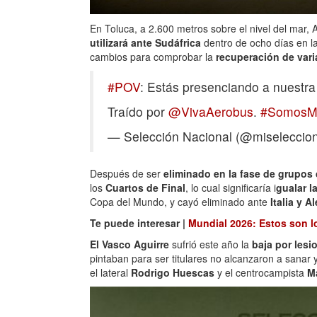
En Toluca, a 2.600 metros sobre el nivel del mar, 
utilizará ante Sudáfrica
dentro de ocho días en l
cambios para comprobar la
recuperación de vari
#POV
: Estás presenciando a nuestra
Traído por
@VivaAerobus
.
#SomosM
— Selección Nacional (@miselecci
Después de ser
eliminado en la fase de grupos
los
Cuartos de Final
, lo cual significaría i
gualar l
Copa del Mundo, y cayó eliminado ante
Italia y 
Te puede interesar |
Mundial 2026: Estos son l
El Vasco Aguirre
sufrió este año la
baja por les
pintaban para ser titulares no alcanzaron a sanar
el lateral
Rodrigo Huescas
y el centrocampista
Ma