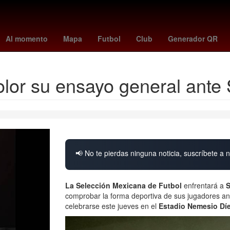
dor 2023
costco torreon
unión - lanús
regreso a clases 2025
a
Al momento
Mapa
Futbol
Club
Generador QR
olor su ensayo general ante 
📢 No te pierdas ninguna noticia, suscríbete a n
La Selección Mexicana de Futbol
enfrentará a
S
comprobar la forma deportiva de sus jugadores an
celebrarse este jueves en el
Estadio Nemesio Díe