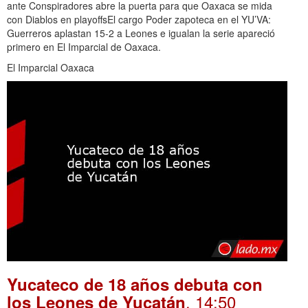
ante Conspiradores abre la puerta para que Oaxaca se mida
con Diablos en playoffsEl cargo Poder zapoteca en el YU’VA:
Guerreros aplastan 15-2 a Leones e igualan la serie apareció
primero en El Imparcial de Oaxaca.
El Imparcial Oaxaca
Yucateco de 18 años debuta con
. 14:50
los Leones de Yucatán