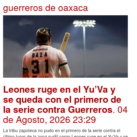
guerreros de oaxaca
Leones ruge en el Yu’Va y
se queda con el primero de
la serie contra Guerreros
. 04
de Agosto, 2026 23:29
La tribu zapoteca no pudo en el primero de la serie contra el
último lugar de la zona surEl cargo Leones ruge en el Yu’Va y se