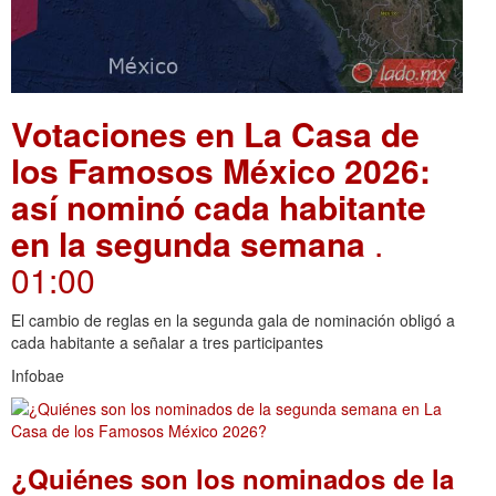
Votaciones en La Casa de
los Famosos México 2026:
así nominó cada habitante
en la segunda semana
.
01:00
El cambio de reglas en la segunda gala de nominación obligó a
cada habitante a señalar a tres participantes
Infobae
¿Quiénes son los nominados de la