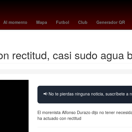
illies
tigers - blue jays
a que hora juega pumas vs pachuca
swa
Al momento
Mapa
Futbol
Club
Generador QR
yankees - mets
n rectitud, casi sudo agua 
📢 No te pierdas ninguna noticia, suscríbete a n
El morenista Alfonso Durazo dijo no tener necesid
ha actuado con rectitud