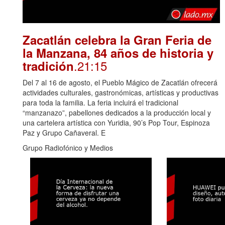
Zacatlán celebra la Gran Feria de
la Manzana, 84 años de historia y
.21:15
tradición
Del 7 al 16 de agosto, el Pueblo Mágico de Zacatlán ofrecerá
actividades culturales, gastronómicas, artísticas y productivas
para toda la familia. La feria incluirá el tradicional
“manzanazo”, pabellones dedicados a la producción local y
una cartelera artística con Yuridia, 90’s Pop Tour, Espinoza
Paz y Grupo Cañaveral. E
Grupo Radiofónico y Medios