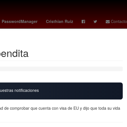
tch x ap
guardians - reds
vota la casa de los famosos mexico
PasswordManager
Cristhian Ruiz
Contacto
bendita
uestras notificaciones
ad de comprobar que cuenta con visa de EU y dijo que toda su vida