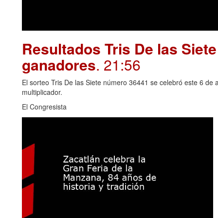
Resultados Tris De las Siet
ganadores
. 21:56
El sorteo Tris De las Siete número 36441 se celebró este 6 de 
multiplicador.
El Congresista