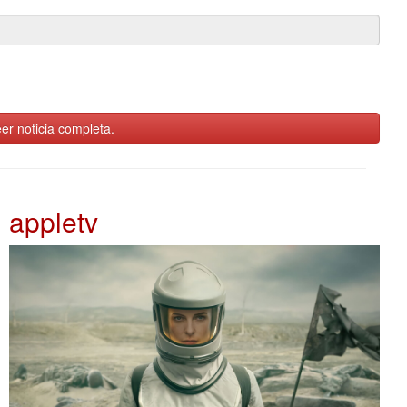
er noticia completa.
appletv