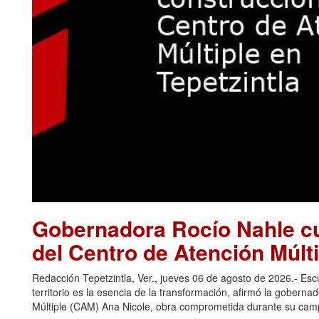
Gobernadora Rocío Nahle cu
del Centro de Atención Múlti
Redacción Tepetzintla, Ver., jueves 06 de agosto de 2026.- Es
territorio es la esencia de la transformación, afirmó la gobern
Múltiple (CAM) Ana Nicole, obra comprometida durante su camp