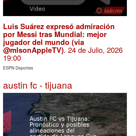
Luis Suárez expresó admiración
por Messi tras Mundial: mejor
jugador del mundo (via
. 24 de Julio, 2026
@mlsonAppleTV)
19:00
ESPN Deportes
austin fc - tijuana