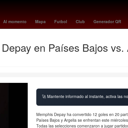
eda
lions - buccaneers
américa - san diego fc
26 de marzo
Em
Al momento
Mapa
Futbol
Club
Generador QR
Depay en Países Bajos vs. A
🚀 Mantente informado al instante, activa las n
Memphis Depay ha convertido 12 goles en 20 part
Países Bajos y Argelia se enfrentan este miércoles
Todas las selecciones comenzaron a jugar partidos