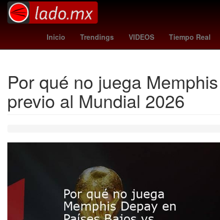
Club León
Arquitectura ARM
Criptomon
Inicio
Trendings
VIDEOS
Tiempo Real
Por qué no juega Memphis 
previo al Mundial 2026