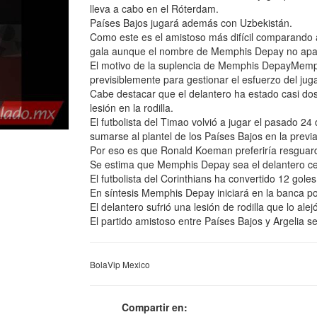
lleva a cabo en el Róterdam.
Países Bajos jugará además con Uzbekistán.
Como este es el amistoso más difícil comparando 
gala aunque el nombre de Memphis Depay no aparec
El motivo de la suplencia de Memphis DepayMemphi
previsiblemente para gestionar el esfuerzo del jug
Cabe destacar que el delantero ha estado casi dos
lesión en la rodilla.
El futbolista del Timao volvió a jugar el pasado 2
sumarse al plantel de los Países Bajos en la previ
Por eso es que Ronald Koeman preferiría resguard
Se estima que Memphis Depay sea el delantero cent
El futbolista del Corinthians ha convertido 12 go
En síntesis Memphis Depay iniciará en la banca p
El delantero sufrió una lesión de rodilla que lo al
El partido amistoso entre Países Bajos y Argelia se
BolaVip Mexico
Compartir en: