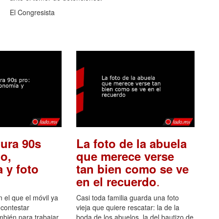
El Congresista
ura 90s
La foto de la abuela
o,
que merece verse
 y foto
tan bien como se ve
.
en el recuerdo
el que el móvil ya
Casi toda familia guarda una foto
 contestar
vieja que quiere rescatar: la de la
mbién para trabajar,
boda de los abuelos, la del bautizo de