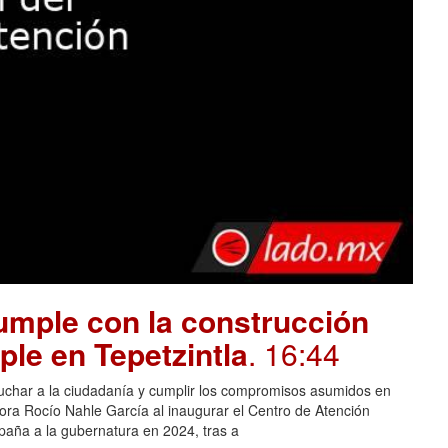
mple con la construcción
ple en Tepetzintla
. 16:44
cuchar a la ciudadanía y cumplir los compromisos asumidos en
adora Rocío Nahle García al inaugurar el Centro de Atención
aña a la gubernatura en 2024, tras a