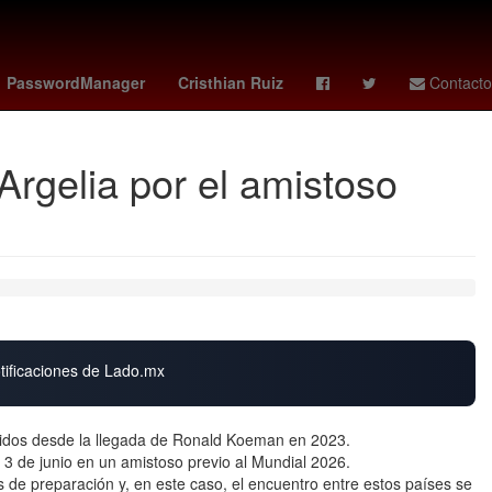
presa
Brasil
Atlanta
Manchester United
PasswordManager
Cristhian Ruiz
Contacto
rgelia por el amistoso
otificaciones de Lado.mx
idos desde la llegada de Ronald Koeman en 2023.
 3 de junio en un amistoso previo al Mundial 2026.
 de preparación y, en este caso, el encuentro entre estos países se