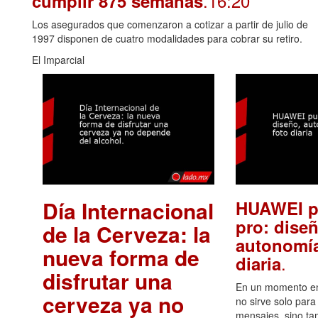
.16:20
cumplir 875 semanas
Los asegurados que comenzaron a cotizar a partir de julio de
1997 disponen de cuatro modalidades para cobrar su retiro.
El Imparcial
Día Internacional
HUAWEI p
pro: diseñ
de la Cerveza: la
autonomía
nueva forma de
.
diaria
disfrutar una
En un momento en 
cerveza ya no
no sirve solo para
mensajes, sino ta