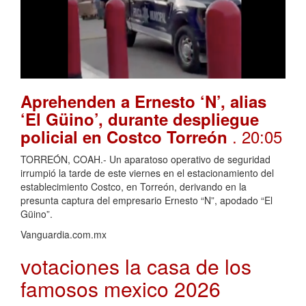
Aprehenden a Ernesto ‘N’, alias
‘El Güino’, durante despliegue
. 20:05
policial en Costco Torreón
TORREÓN, COAH.- Un aparatoso operativo de seguridad
irrumpió la tarde de este viernes en el estacionamiento del
establecimiento Costco, en Torreón, derivando en la
presunta captura del empresario Ernesto “N”, apodado “El
Güino”.
Vanguardia.com.mx
votaciones la casa de los
famosos mexico 2026