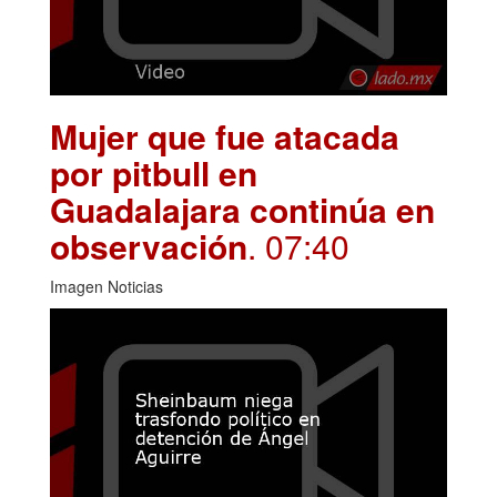
Mujer que fue atacada
por pitbull en
Guadalajara continúa en
observación
. 07:40
Imagen Noticias