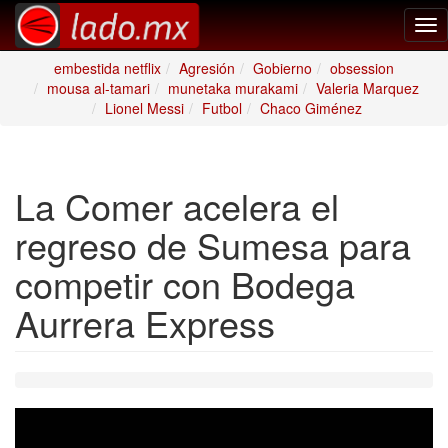
Tog
nav
embestida netflix
Agresión
Gobierno
obsession
mousa al-tamari
munetaka murakami
Valeria Marquez
Lionel Messi
Futbol
Chaco Giménez
La Comer acelera el
regreso de Sumesa para
competir con Bodega
Aurrera Express