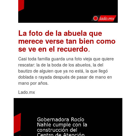
La foto de la abuela que
merece verse tan bien como
.
se ve en el recuerdo
Casi toda familia guarda una foto vieja que quiere
rescatar: la de la boda de los abuelos, la del
bautizo de alguien que ya no está, la que llegó
doblada o rayada después de pasar de mano en
mano por años.
Lado.mx