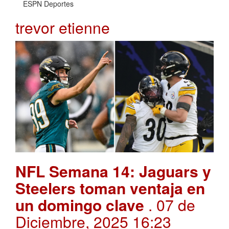
ESPN Deportes
trevor etienne
NFL Semana 14: Jaguars y
Steelers toman ventaja en
un domingo clave
. 07 de
Diciembre, 2025 16:23