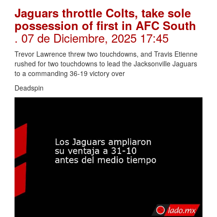
Jaguars throttle Colts, take sole
possession of first in AFC South
. 07 de Diciembre, 2025 17:45
Trevor Lawrence threw two touchdowns, and Travis Etienne
rushed for two touchdowns to lead the Jacksonville Jaguars
to a commanding 36-19 victory over
Deadspin