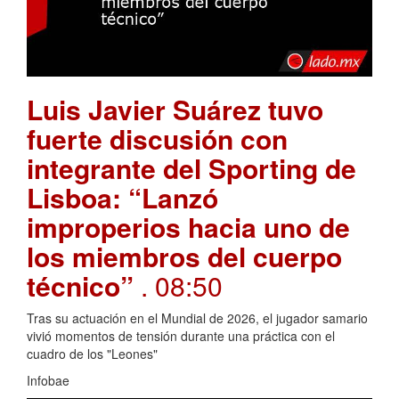
Luis Javier Suárez tuvo
fuerte discusión con
integrante del Sporting de
Lisboa: “Lanzó
improperios hacia uno de
los miembros del cuerpo
técnico”
. 08:50
Tras su actuación en el Mundial de 2026, el jugador samario
vivió momentos de tensión durante una práctica con el
cuadro de los "Leones"
Infobae