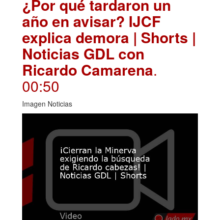
¿Por qué tardaron un
año en avisar? IJCF
explica demora | Shorts |
Noticias GDL con
Ricardo Camarena
.
00:50
Imagen Noticias