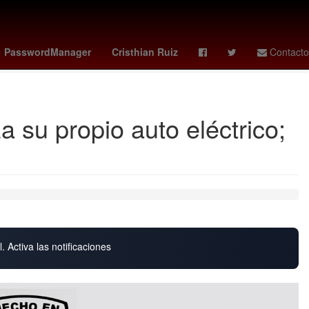
onal sorteo especial 305
aguinaldo pensionados imss
PasswordManager
Cristhian Ruiz
Contacto
 su propio auto eléctrico;
. Activa las notificaciones