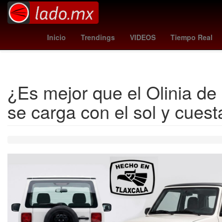
monterrey - atlas
day of the dead
MLS
tacos
Inicio
Trendings
VIDEOS
Tiempo Real
¿Es mejor que el Olinia de 
se carga con el sol y cues