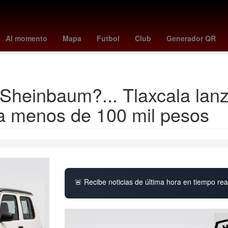
iphone 16 pro max
dia de los muertos
amparo uber
loteria naci
Al momento
Mapa
Futbol
Club
Generador QR
villarreal vs rayo vallecano
Sheinbaum?... Tlaxcala lanza
ta menos de 100 mil pesos
🚨 Recibe noticias de última hora en tiempo real