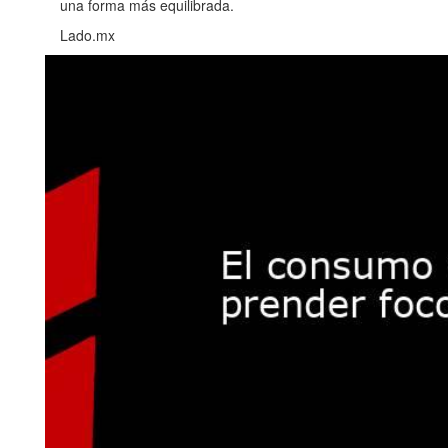
una forma más equilibrada.
Lado.mx