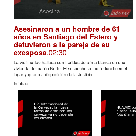
Asesinaron a un hombre de 61
años en Santiago del Estero y
detuvieron a la pareja de su
.02:30
exesposa
La víctima fue hallada con heridas de arma blanca en una
vivienda del barrio Norte. El sospechoso fue reducido en el
lugar y quedó a disposición de la Justicia
Infobae