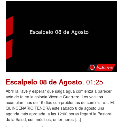
. 01:25
Escalpelo 08 de Agosto
Abrir la llave y esperar que salga agua comienza a parecer
acto de fe en la colonia Vicente Guerrero. Los vecinos
acumulan más de 15 días con problemas de suministro… EL
QUINCENARIO TENDRÁ este sábado 8 de agosto una
agenda más apretada: a las 12:00 horas llegará la Pastoral
de la Salud, con médicos, enfermeros […]