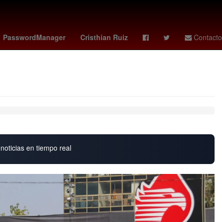
ckey
rangers - orioles
Agresión
PasswordManager
Cristhian Ruiz
Contacto
noticias en tiempo real