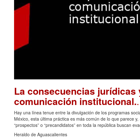
La consecuencias jurídicas y
comunicación institucional.
Hay una línea tenue entre la divulgación de los programas soci
México, esta última práctica es más común de lo que parece y, a
“prospectos” o “precandidatos” en toda la república buscan eva
Heraldo de Aguascalientes