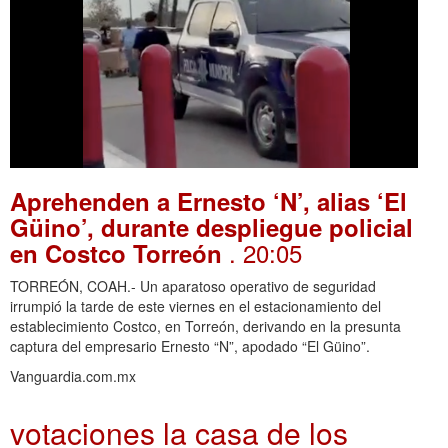
Aprehenden a Ernesto ‘N’, alias ‘El
Güino’, durante despliegue policial
. 20:05
en Costco Torreón
TORREÓN, COAH.- Un aparatoso operativo de seguridad
irrumpió la tarde de este viernes en el estacionamiento del
establecimiento Costco, en Torreón, derivando en la presunta
captura del empresario Ernesto “N”, apodado “El Güino”.
Vanguardia.com.mx
votaciones la casa de los