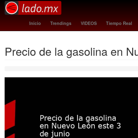
Nueva York
conagua
Star War
Inicio
Trendings
VIDEOS
Tiempo Real
Precio de la gasolina en N