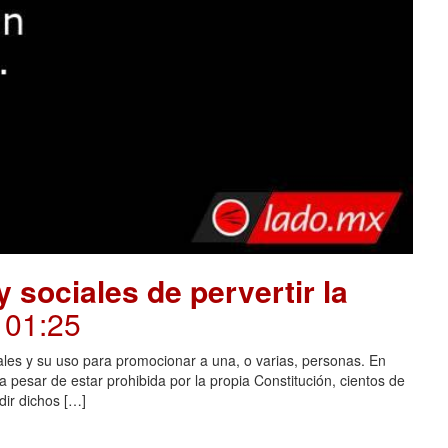
 sociales de pervertir la
. 01:25
ales y su uso para promocionar a una, o varias, personas. En
 pesar de estar prohibida por la propia Constitución, cientos de
dir dichos […]