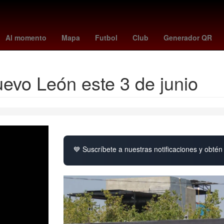
s
Puebla de Zaragoza
Rosario
rodri
marie claire
olympic ho
Al momento
Mapa
Futbol
Club
Generador QR
uevo León este 3 de junio
💙 Suscríbete a nuestras notificaciones y obtén 