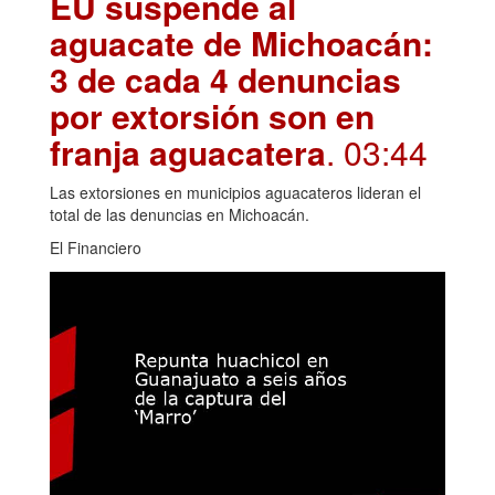
EU suspende al
aguacate de Michoacán:
3 de cada 4 denuncias
por extorsión son en
franja aguacatera
. 03:44
Las extorsiones en municipios aguacateros lideran el
total de las denuncias en Michoacán.
El Financiero