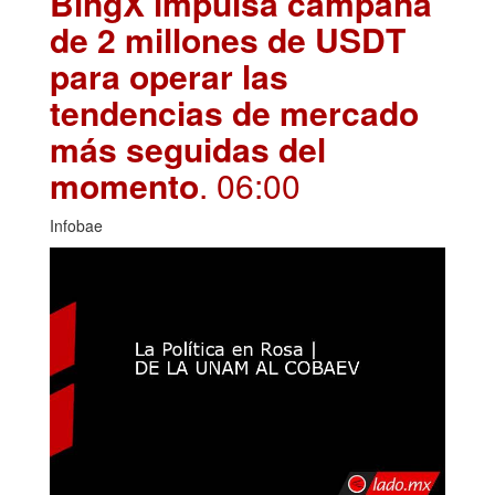
BingX impulsa campaña
de 2 millones de USDT
para operar las
tendencias de mercado
más seguidas del
momento
. 06:00
Infobae