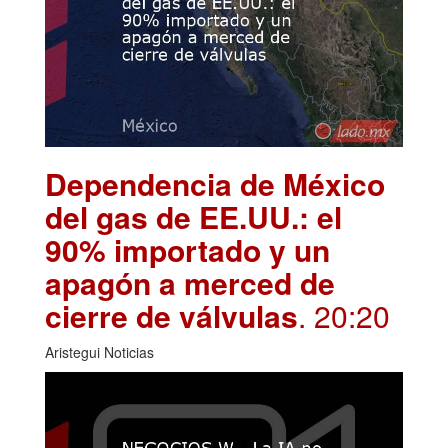
Dependencia de México
del gas de EE.UU.: el
90% importado y un
apagón a merced de
cierre de válvulas
. 20:20
Aristegui Noticias