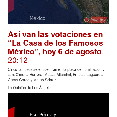
Así van las votaciones en
“La Casa de los Famosos
México”, hoy 6 de agosto
.
20:12
Cinco famosos se encuentran en la placa de nominación y
son: Ximena Herrera, Masad Altamimi, Ernesto Laguardia,
Gema Garoa y Memo Schutz
La Opinión de Los Ángeles