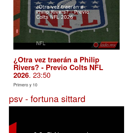
¿Otra vez traerán a Philip
Rivers? - Previo Colts NFL
. 23:50
2026
Primero y 10
psv - fortuna sittard